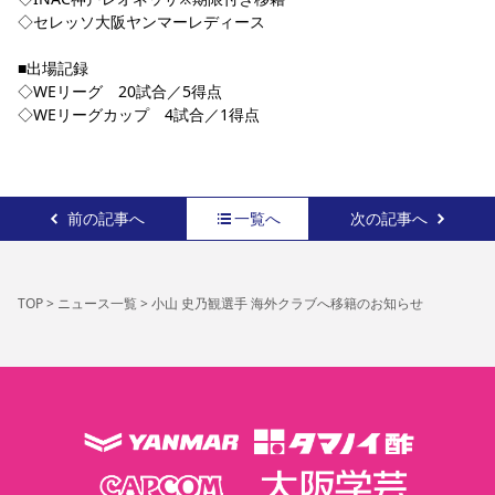
◇セレッソ大阪ヤンマーレディース
■出場記録
◇WEリーグ　20試合／5得点
◇WEリーグカップ　4試合／1得点
前の記事へ
一覧へ
次の記事へ
TOP
>
ニュース一覧
>
小山 史乃観選手 海外クラブへ移籍のお知らせ