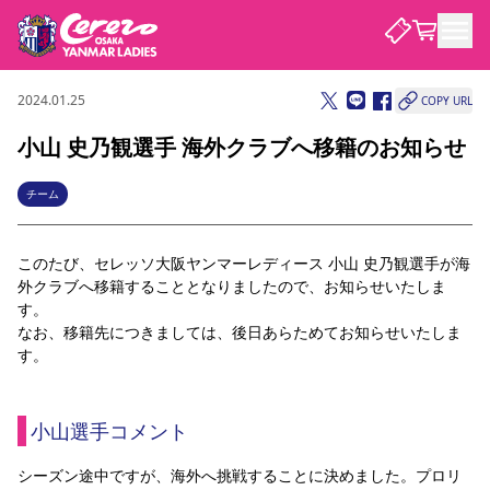
2024.01.25
COPY URL
試合・チーム
小山 史乃観選手 海外クラブへ移籍のお知らせ
観戦する
試合について
チーム
試合日程 / 結果
順位表
クラブを知る
チケット
このたび、セレッソ大阪ヤンマーレディース 小山 史乃観選手が海
チームについて
外クラブへ移籍することとなりましたので、お知らせいたしま
チケット情報
価格・席種
シーズンシート
選手・スタッフ
スケジュール
アクセス
セレッソ大阪
アカデミー
す。
ニュース
なお、移籍先につきましては、後日あらためてお知らせいたしま
セレッソ大阪ヤンマーレデ
観戦ガイド
ィースについて
す。
キッズ向けサービス
観戦マナー&ルール
クラブ紹介
沿革
シーズン記録
セレッソ大阪
ニュース
スタジアム
小山選手コメント
サポートする
すべて
チーム
グッズ
チケット
イベント
パートナー
YANMAR HANASAKA STADIUM
パートナー・スポンサー一覧
シーズン途中ですが、海外へ挑戦することに決めました。プロリ
アカデミー