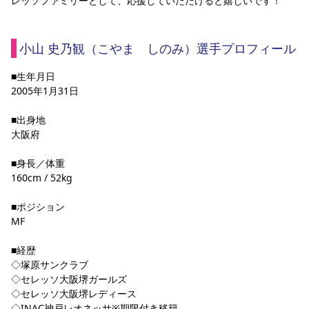
レッソファミリーとして、応援していただけると嬉しいです！
小山 史乃観（こやま　しのみ）選手プロフィール
■生年月日
2005年1月31日
■出身地
大阪府
■身長／体重
160cm / 52kg
■ポジション
MF
■経歴
◇塚原サンクラブ
◇セレッソ大阪堺ガールズ
◇セレッソ大阪堺レディース
◇INAC神戸レオネッサ※期限付き移籍