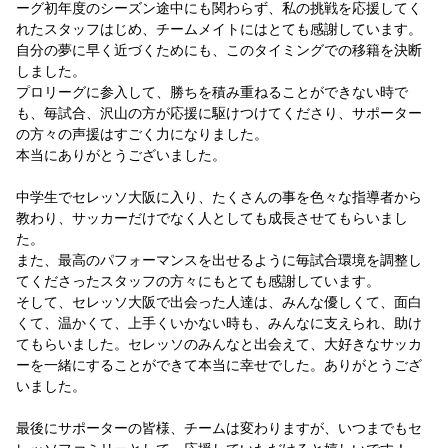
ーグ初年度のシーズン途中にも関わらず、私の挑戦を応援してく
スポーツクラブ
れたスタッフはじめ、チームメイトにはとても感謝しています。
自分の夢に早く近づくためにも、このタイミングでの移籍を決断
スポーツクラブ
しました。
プロリーグに参入して、勝ちを積み重ねることができない時で
も、毎試合、沢山の方が応援に駆けつけてくださり、サポーター
の方々の声援はすごく力になりました。
本当にありがとうございました。
中学生でセレッソ大阪に入り、たくさんの事を色々な指導者から
教わり、サッカーだけでなく人としても成長させてもらいまし
た。
また、最高のパフォーマンスを出せるように毎試合環境を調整し
てくださったスタッフの方々にもとても感謝しています。
そして、セレッソ大阪で出会った人達は、みんな優しくて、面白
くて、温かくて、上手くいかない時も、みんなに支えられ、助け
てもらいました。セレッソのみんなと出会えて、大好きなサッカ
ーを一緒にすることができて本当に幸せでした。ありがとうござ
いました。
最後にサポーターの皆様、チームは変わりますが、いつまでもセ