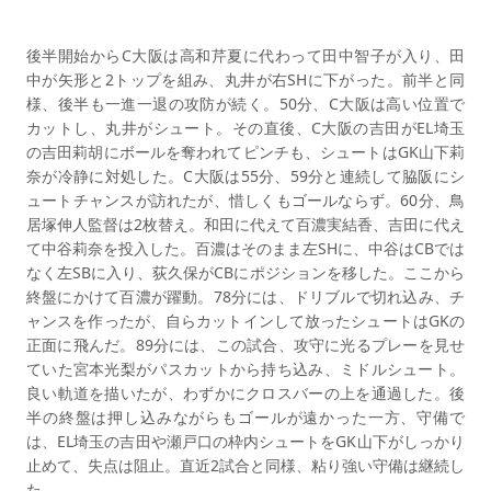
後半開始からC大阪は高和芹夏に代わって田中智子が入り、田
中が矢形と2トップを組み、丸井が右SHに下がった。前半と同
様、後半も一進一退の攻防が続く。50分、C大阪は高い位置で
カットし、丸井がシュート。その直後、C大阪の吉田がEL埼玉
の吉田莉胡にボールを奪われてピンチも、シュートはGK山下莉
奈が冷静に対処した。C大阪は55分、59分と連続して脇阪にシ
ュートチャンスが訪れたが、惜しくもゴールならず。60分、鳥
居塚伸人監督は2枚替え。和田に代えて百濃実結香、吉田に代え
て中谷莉奈を投入した。百濃はそのまま左SHに、中谷はCBでは
なく左SBに入り、荻久保がCBにポジションを移した。ここから
終盤にかけて百濃が躍動。78分には、ドリブルで切れ込み、チ
ャンスを作ったが、自らカットインして放ったシュートはGKの
正面に飛んだ。89分には、この試合、攻守に光るプレーを見せ
ていた宮本光梨がパスカットから持ち込み、ミドルシュート。
良い軌道を描いたが、わずかにクロスバーの上を通過した。後
半の終盤は押し込みながらもゴールが遠かった一方、守備で
は、EL埼玉の吉田や瀬戸口の枠内シュートをGK山下がしっかり
止めて、失点は阻止。直近2試合と同様、粘り強い守備は継続し
た。