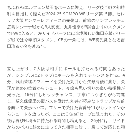
ちふれASエルフェン埼玉をホームに迎え、リーグ後半戦の初勝
利を目指して臨んだ2024-25 SOMPO WEリーグ第15節。セレ
ッソ大阪ヤンマーレディースの先発は、前節のサンフレッチェ
広島レジーナ戦から3人変更。丸井優奈が3試合ぶりのスタメン
でFWに入ると、左サイドハーフには進境著しい和田麻希がリー
グ戦では今季初スタメン。CBの一角には、WE初先発となる吉
田琉衣が名を連ねた。
立ち上がり、C大阪は相手にボールを持たれる時間もあった
が、シンプルに2トップにボールを入れてチャンスを作る。4
分、浅山茉緩のフィードを受けた丸井から矢形海優に渡り、矢
形が遠めの位置からシュート。今節も思い切りの良い積極性が
光った。16分にもビッグチャンス。丁寧につなぎながら前進
し、荻久保優里の縦パスを受けた丸井が巧みなトラップから前
を向いて矢形へパス。フリーで受けた背番号11がカットインか
らシュートを放ったが、ここはGKの好セーブに阻まれた。その
後は再びEL埼玉に持たれる時間も増えると、26分には、サイド
からのパスに斜めに走ってきた相手に対し、戻って対応した和