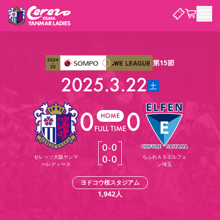
試合・チーム
第15節
2025.3.22
観戦する
試合について
土
試合日程 / 結果
順位表
0
0
クラブを知る
チケット
HOME
チームについて
FULL TIME
チケット情報
価格・席種
シーズンシート
選手・スタッフ
スケジュール
アクセス
セレッソ大阪
アカデミー
0
-
0
ニュース
セレッソ大阪ヤンマーレデ
観戦ガイド
ィースについて
セレッソ大阪ヤンマ
0
-
0
ちふれＡＳエルフェ
ーレディース
ン埼玉
キッズ向けサービス
観戦マナー&ルール
クラブ紹介
沿革
シーズン記録
セレッソ大阪
ニュース
ヨドコウ桜スタジアム
スタジアム
サポートする
1,942
人
すべて
チーム
グッズ
チケット
イベント
パートナー
YANMAR HANASAKA STADIUM
パートナー・スポンサー一覧
アカデミー