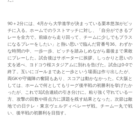
90＋2分には、4月から大学進学が決まっている栗本悠加がピッ
チに入る。ホームでのラストマッチに対し、「自分ができるプ
レーを全力で。前線から走り回って、チームに少しでもプラス
になるプレーをしたい」と熱い思いで臨んだ背番号36。わずか
な時間の中、一歩一歩、ピッチを踏みしめながら最後まで果敢
にプレーした。試合後はサポーターに挨拶。しっかりと思いの
丈を述べ、ヨドコウ桜スタジアムに別れを告げた。試合は0-0で
終了。互いにゴールまであと一歩という場面は作り出したが、
両GKや守備陣の奮闘もあり、スコアは動かなかった。C大阪と
しては、ホームで何としてもリーグ後半戦の初勝利を挙げたか
ったが、これで3試合連続の引き分けに。粘り強く守れている一
方、攻撃の回数や得点力に課題を残す結果となった。次節は敵
地での日テレ・東京ヴェルディベレーザ戦。チーム一丸で戦
い、後半戦の初勝利を目指す。