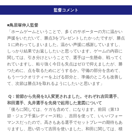
監督コメント
■鳥居塚伸人監督
「ホームゲームということで、多くのサポーターの方に温かい
声援をいただいて、勝点3をプレゼントしたかったですが、勝点
１に終わってしまいました。温かい声援に感謝していますし、
しっかり結果でお返ししたいと思っています。ゲームの内容に
関しては、引き分けということで、選手は一生懸命、戦ってく
れていますし、粘り強く今日も失点はゼロで抑えましたが、勝
つために、点を取るためにどうするか。守備の部分を含めて、
もう一つクオリティーを上げる部分と、準備のところも改善し
て、次節は勝点3を取れるようにしたいと思います」
Q：前節から先発を3人変更されました。それぞれ吉田選手、
和田選手、丸井選手を先発で起用した意図について
「後ろに関しては、ケガも含めて、になります。前回（第13
節・ジェフ千葉レディース戦）、吉田を使って、いいパフォー
マンスだったので。高さもある選手でセットプレーの期待もあ
りますし、思い切って吉田を使いました。和田に関しては、積