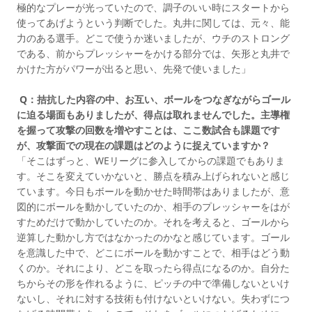
極的なプレーが光っていたので、調子のいい時にスタートから
使ってあげようという判断でした。丸井に関しては、元々、能
力のある選手。どこで使うか迷いましたが、ウチのストロング
である、前からプレッシャーをかける部分では、矢形と丸井で
かけた方がパワーが出ると思い、先発で使いました」
Q：拮抗した内容の中、お互い、ボールをつなぎながらゴール
に迫る場面もありましたが、得点は取れませんでした。主導権
を握って攻撃の回数を増やすことは、ここ数試合も課題です
が、攻撃面での現在の課題はどのように捉えていますか？
「そこはずっと、WEリーグに参入してからの課題でもありま
す。そこを変えていかないと、勝点を積み上げられないと感じ
ています。今日もボールを動かせた時間帯はありましたが、意
図的にボールを動かしていたのか、相手のプレッシャーをはが
すためだけで動かしていたのか。それを考えると、ゴールから
逆算した動かし方ではなかったのかなと感じています。ゴール
を意識した中で、どこにボールを動かすことで、相手はどう動
くのか。それにより、どこを取ったら得点になるのか。自分た
ちからその形を作れるように、ピッチの中で準備しないといけ
ないし、それに対する技術も付けないといけない。失わずにつ