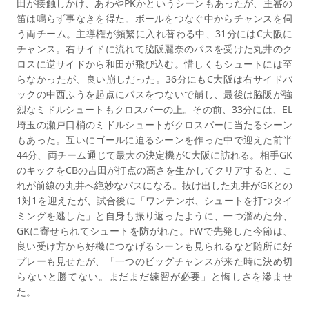
田が接触しかけ、あわやPKかというシーンもあったが、主審の
笛は鳴らず事なきを得た。ボールをつなぐ中からチャンスを伺
う両チーム。主導権が頻繁に入れ替わる中、31分にはC大阪に
チャンス。右サイドに流れて脇阪麗奈のパスを受けた丸井のク
ロスに逆サイドから和田が飛び込む。惜しくもシュートには至
らなかったが、良い崩しだった。36分にもC大阪は右サイドバ
ックの中西ふうを起点にパスをつないで崩し、最後は脇阪が強
烈なミドルシュートもクロスバーの上。その前、33分には、EL
埼玉の瀬戸口梢のミドルシュートがクロスバーに当たるシーン
もあった。互いにゴールに迫るシーンを作った中で迎えた前半
44分、両チーム通じて最大の決定機がC大阪に訪れる。相手GK
のキックをCBの吉田が打点の高さを生かしてクリアすると、こ
れが前線の丸井へ絶妙なパスになる。抜け出した丸井がGKとの
1対1を迎えたが、試合後に「ワンテンポ、シュートを打つタイ
ミングを逃した」と自身も振り返ったように、一つ溜めた分、
GKに寄せられてシュートを防がれた。FWで先発した今節は、
良い受け方から好機につなげるシーンも見られるなど随所に好
プレーも見せたが、「一つのビッグチャンスが来た時に決め切
らないと勝てない。まだまだ練習が必要」と悔しさを滲ませ
た。