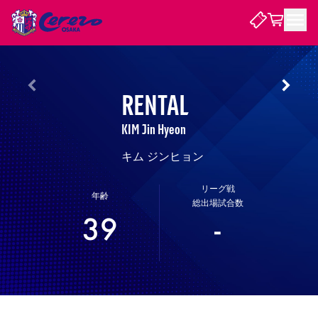
試合・チーム
RENTAL
観戦する
試合について
KIM Jin Hyeon
試合日程 / 結果
順位表
キム ジンヒョン
クラブを知る
チケット
チームについて
リーグ戦
チケット情報
販売スケジュール
価格・席種
購入方法
選手・スタッフ
スケジュール
年齢
メディア情報
アクセス
レディース
総出場試合数
シーズンシート
法人シーズンシート
福祉サービス
団体チケット
アカデミー
ハナサカプレーヤー
歴代所属選手
ファンクラブ
特定興行入場券
セレッソ大阪について
譲渡サービス
リセールサービス
39
-
クラブ紹介
観戦ガイド
沿革
シーズン記録
求人情報
ニュース
ファンクラブ
初めて観戦ガイド
サポートする
キッズ向けサービス
グルメ
マッチデープログラム
観戦マナー&ルール
ビジターサポーター観戦ガイド
公式アプリ
SAKURA SOCIO
SAKURA POINT Program
招待券引換方法
先行入場
パートナー企業募集中
セレッソ大阪VISAカード
サポートスタッフ
まいセレチケット
会員規定
婚姻届・出生届・命名書
セレッソアイデアちょうだいな
スタジアム
応援商店街
レディース
ニュース
Lise（ライセンスビジネス）