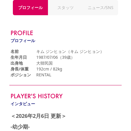
YANMAR HANASAKA STADIUM
プロフィール
スタッツ
ニュース/SNS
すべて
チーム
グッズ
チケット
イベント
ファンクラブ
サステナビリティ
ホームタウン
パートナー
スポーツクラブ
メディア
30周年
DAZNで観戦
アカデミー
サステナビリティポリシー
SDGsのゴール
インパクトレポート
活動レポート
SPORT POSITIVE LEAGUES
取り組み実績
DAZNで観戦
PROFILE
スポーツクラブ
アウェイツアー
プロフィール
スポーツクラブ
アウェイツアー
名前
キム ジンヒョン（キム ジンヒョン）
関連団体/施設
生年月日
1987/07/06（39歳）
よくある質問
出身地
大韓民国
長居公園
セレッソフットサルパーク
セレッソフットサルパーク長居
よくある質問
身長/体重
192cm / 82kg
セレッソスポーツパーク舞洲
YANMAR HANASAKA STADIUM
ポジション
RENTAL
セレッソ大阪アカデミー
子供のサッカースクール
大人のサッカースクール
その他スポーツクラブ
PLAYER'S HISTORY
インタビュー
＜2026年2月6日 更新＞
-幼少期-