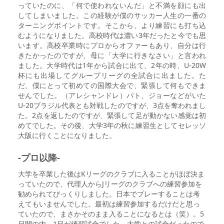
っていたのに、「何で使われないんだ」と不満を顔にも出
してしまいました。この経験が僕のサッカー人生の一番の
ターニングポイントです。そこから、より練習にも打ち込
むようになりました。高校時代は濃い3年だったと今でも思
います。高校卒業時にプロからオファーもあり、自分は行
きたかったのですが、母に「大学に行きなさい」と言われ
ました。大学時代は1年から試合に出て、2年の時、U-20W
杯にも出場してグループリーグの全試合に出ました。た
だ、僕にとって初めての国際大会で、緊張して何もできま
せんでした。（アレシャンドレ）パト、ジョーなどがいた
U-20ブラジル代表とも対戦したのですが、3点を奪われまし
た。2点を返したのですが、緊張して足が動かない感覚は初
めてでした。その後、大学3年の秋に練習生としてセレッソ
大阪に行くことになりました。
-プロ以降-
大学を卒業した後はKリーグのクラブに入ることがほぼ決ま
っていたので、代理人からJリーグのクラブへの練習参加を
勧められてびっくりしました。日本でプレーすることは考
えてもいませんでした。最初は練習参加するだけだと思っ
ていたので、まさかそのまま入ることになるとは（笑）。5
日間の内、1日が練習試合でした。大学との試合だったので