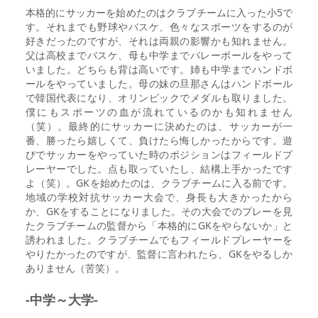
本格的にサッカーを始めたのはクラブチームに入った小5で
す。それまでも野球やバスケ、色々なスポーツをするのが
好きだったのですが、それは両親の影響かも知れません。
父は高校までバスケ、母も中学までバレーボールをやって
いました。どちらも背は高いです。姉も中学までハンドボ
ールをやっていました。母の妹の旦那さんはハンドボール
で韓国代表になり、オリンピックでメダルも取りました。
僕にもスポーツの血が流れているのかも知れません
（笑）。最終的にサッカーに決めたのは、サッカーが一
番、勝ったら嬉しくて、負けたら悔しかったからです。遊
びでサッカーをやっていた時のポジションはフィールドプ
レーヤーでした。点も取っていたし、結構上手かったです
よ（笑）。GKを始めたのは、クラブチームに入る前です。
地域の学校対抗サッカー大会で、身長も大きかったから
か、GKをすることになりました。その大会でのプレーを見
たクラブチームの監督から「本格的にGKをやらないか」と
誘われました。クラブチームでもフィールドプレーヤーを
やりたかったのですが、監督に言われたら、GKをやるしか
ありません（苦笑）。
-中学～大学-