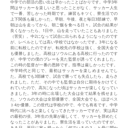
中学での部活の思い出は辛かったことばかりです。中学3年
間はサッカーを楽しいと思ったことがなく、サッカー人生
で一番、苦しかった時期です。練習もキツく、寮生活での
上下関係も厳しかった。早朝、午後、夜と毎日3部練で、早
朝は山を走ってから、朝ご飯を食べる日々。試合の結果が
良くなかったら、1日中、山を走っていたこともありました
（苦笑）。中2になって試合に出られるようになったのです
が、レベルとしては高い学校ではなかったです。3年になる
前に転校したのですが、転校先の学校は強く、全国大会で
も優勝しました。高校はソウルにある高校に行ったのです
が、中学での僕のプレーを見た監督が誘ってくれました。
この時の監督が一番の恩師です。指導は厳しかったです。
中学時代と同じで、最初はサッカーを楽しめませんでし
た。高校でも3部練で、試合で勝っても失点したら、走らさ
れました。ただ、その中でも監督は自分に期待をかけてく
れていたので、高3になった頃はサッカーが楽しくなってい
きました。3年の時に出場した大会は全て結果を残せまし
た。ソウルの大会は全部優勝で、全国大会でも、ほぼベス
ト4か優勝。この世代は学校の中で、今でも有名です。中学
時代に比べると楽しくなってきたサッカーですが、実は高2
の最初の頃、3年生の先輩が厳しくて、サッカーを辞めたく
なったことがありました。寮生活を送っていたのですが、
ある日、平日に家へ帰ったら「何でいるの？」と母に聞か