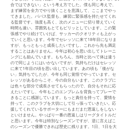
合ではできない」という考え方でした。僕も同じ考えで、
まず練習を全力でやり抜くことを意識して、ここまでやっ
てきました。パパス監督も、練習に緊張感を持たせてくれ
る監督です。強度も高く、次のメニューに切り替えていく
時間も速い。雰囲気もとてもピリッとしています。この緊
張感でやり続けていけば、サッカーのクオリティも上がっ
ていくと思います。今年でセレッソに来て18年目になりま
すが、もっともっと成長したいですし、これから先も満足
することはありません。今年は初心を思い出してトレーニ
ングにも励んでいます。もちろん、当時と比べて体は違う
ので同じようにはいかないですが、気持ちだけはセレッソ
に来て1年目の頃を思い出しています。あの頃も「後がな
い」気持ちでしたが、今年も同じ覚悟でやっています。セ
レッソがあるからこそ、今の自分もいます。このクラブに
は色々な部分で成長させてもらったので、自分もそれに応
えたいですし、今年もこのエンブレムを背負ってプレーで
きることに感謝しています。もっと責任を持って、愛情を
持って、このクラブを大切にして引っ張っていきたい。応
援してくれているサポーターにもまだまだ恩返しをしない
といけません。やっぱり一番の恩返しはリーグタイトルだ
と思います。今年は特別なシーズンですが、逆に言えばこ
のシーズンで優勝できれば歴史に残ります。1日、1日を大