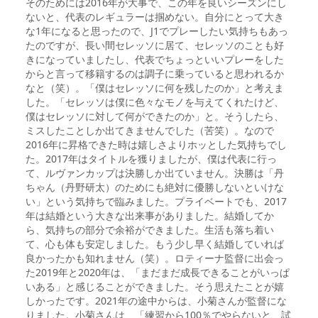
そのためには2016年が大事で、この年を良いシーズンにし
ないと、代表のレギュラーは掴めない。自分にとって大き
な1年になると思ったので、J1でプレーしたい気持ちもあっ
たのですが、長い間セレッソに居て、セレッソのことも好
きになっていましたし、代表でちょっといいプレーをした
からと言って移籍するのは調子に乗っていると思われるか
なと（笑）。「僕はセレッソに何を残したのか」と考えま
した。「セレッソは僕に色々なモノを与えてくれたけど、
僕はセレッソに対して何ができたのか」と。そうしたら、
ミスしたことしか出てきませんでした（苦笑）。なので
2016年に昇格できた時は嬉しさよりホッとした気持ちでし
た。2017年はタイトルを獲りましたが、僕は代表に行っ
て、ルヴァンカップは決勝しか出ていません。決勝は「丹
ちゃん（丹野研太）のためにも絶対に優勝しないといけな
い」という気持ちで臨みました。プライベートでも、2017
年は結婚という大きな出来事がありました。結婚してか
ら、気持ちの部分で余裕ができました。生活も落ち着い
て、心も体も安定しました。もう少し早く結婚していれば
良かったかも知れません（笑）。ロティーナ監督に出会っ
た2019年と2020年は、「まだまだ成長できることがいっぱ
いある」と感じることができました。そう思えたことが嬉
しかったです。2021年の途中からは、小菊さんが監督にな
りました。小菊さんは、「練習から100％でやらないと、試