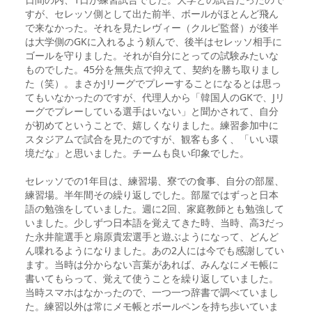
すが、セレッソ側として出た前半、ボールがほとんど飛ん
で来なかった。それを見たレヴィー（クルピ監督）が後半
は大学側のGKに入れるよう頼んで、後半はセレッソ相手に
ゴールを守りました。それが自分にとっての試験みたいな
ものでした。45分を無失点で抑えて、契約を勝ち取りまし
た（笑）。まさかJリーグでプレーすることになるとは思っ
てもいなかったのですが、代理人から「韓国人のGKで、Jリ
ーグでプレーしている選手はいない」と聞かされて、自分
が初めてということで、嬉しくなりました。練習参加中に
スタジアムで試合を見たのですが、観客も多く、「いい環
境だな」と思いました。チームも良い印象でした。
セレッソでの1年目は、練習場、寮での食事、自分の部屋、
練習場。半年間その繰り返しでした。部屋ではずっと日本
語の勉強をしていました。週に2回、家庭教師とも勉強して
いました。少しずつ日本語を覚えてきた時、当時、高3だっ
た永井龍選手と扇原貴宏選手と遊ぶようになって、どんど
ん喋れるようになりました。あの2人には今でも感謝してい
ます。当時は分からない言葉があれば、みんなにメモ帳に
書いてもらって、覚えて使うことを繰り返していました。
当時スマホはなかったので、一つ一つ辞書で調べていまし
た。練習以外は常にメモ帳とボールペンを持ち歩いていま