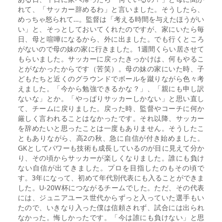
れて、「サッカー辞めるわ」と言いました。そうしたら、
めっちゃ怒られて…。監督は「考える時間を与えたほうがい
い」と、そっとしておいてくれたのですが、家にいたら毎
日、母と喧嘩になるから、外に出ました。でも行くところ
がないので母の妹の家に行きました。1週間くらい居させて
もらいました。サッカーに戻ったきっかけは、何もやるこ
とがなかったからです（苦笑）。母の妹の家にいた時、子
どもたちと近くのグラウンドでボールを蹴りながら色々考
えました。「今から勉強できるかな？」、「親にも申し訳
ないな」とか。「やっぱりサッカーしかない」と思い直し
て、チームに戻りました。戻った時、監督やコーチに何か
厳しく言われることはなかったです。それ以降、サッカー
を辞めたいと思ったことは一度もありません。そうしたこ
ともありながら、高2の秋、急に自信が付き始めました。
GKとしてパワーも技術も成長しているのが目に見えて分か
り、その頃からサッカーが楽しくなりました。誰にも負け
ない自信が出てきました。プロを目指したのもその頃で
す。3年になって、初めて年代別代表にも入ることができま
した。U-20W杯につながるチームでした。ただ、その代表
には、ジュニアユース世代からずっと入っていた選手もい
たので、いきなり入った僕は信頼されず、試合には出られ
なかった。悔しかったです。「今は誰にも負けない」と思