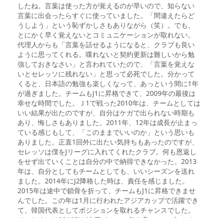
したね。言葉は使った方が覚えるのが早いので、知らない
言葉に出会ったらすぐに使っていました。「間違えたらど
うしよう」という恥ずかしさもありながら（笑）。でも、
とにかく早く覚えないとコミュニケーションが取れない。
代理人からも「言葉を話せるようになると、クラブも良い
ように思ってくれる。喋れないと契約更新は難しいから勉
強しておきなさい」と言われていたので、「言葉を覚えな
いとセレッソに残れない」と思って必死でした。分かって
くると、日本語の勉強も楽しくなって、あっという間に1年
が過ぎました。チームもJ1に昇格できて、2009年の最後は
幸せな時間でした。Ｊ1で戦った2010年は、チームとしては
いい結果が出たのですが、自分はケガで出られない時期も
あり、悔しさもありました。2011年、12年は成長が止まっ
ている感じもして、「このままでいいのか」という思いも
ありました。正直1回外に出たい気持ちもあったのですが、
セレッソは僕をJリーグに入れてくれたクラブ。何も恩返し
をせず出ていくことは自分の中で納得できなかった。2013
年は、自分としてもチームとしても、いいシーズンを送れ
ました。2014年にJ2降格した時は、責任を感じました。
2015年は途中で鎖骨を折って、チームもJ1に昇格できませ
んでした。この年は1月に行われたアジアカップで活躍でき
て、韓国代表としてポジションを取れるチャンスでした。