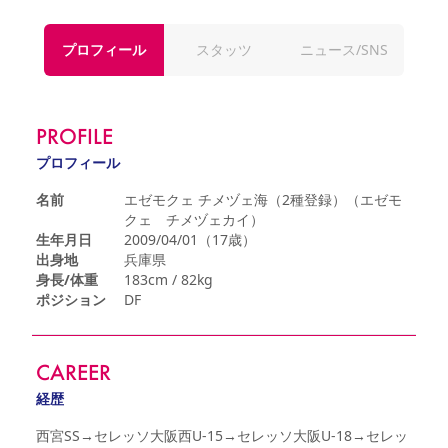
YANMAR HANASAKA STADIUM
すべて
チーム
グッズ
チケット
イベント
ファンクラブ
サステナビリティ
ホームタウン
パートナー
スポーツクラブ
メディア
30周年
プロフィール
スタッツ
ニュース/SNS
DAZNで観戦
アカデミー
サステナビリティポリシー
SDGsのゴール
インパクトレポート
活動レポート
SPORT POSITIVE LEAGUES
取り組み実績
DAZNで観戦
スポーツクラブ
アウェイツアー
PROFILE
スポーツクラブ
アウェイツアー
プロフィール
関連団体/施設
よくある質問
名前
エゼモクェ チメヅェ海（2種登録）（エゼモ
クェ チメヅェカイ）
長居公園
セレッソフットサルパーク
セレッソフットサルパーク長居
よくある質問
生年月日
2009/04/01（17歳）
セレッソスポーツパーク舞洲
YANMAR HANASAKA STADIUM
出身地
兵庫県
セレッソ大阪アカデミー
子供のサッカースクール
大人のサッカースクール
その他スポーツクラブ
身長/体重
183cm / 82kg
ポジション
DF
CAREER
経歴
西宮SS→セレッソ大阪西U-15→セレッソ大阪U-18→セレッ