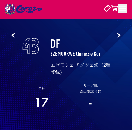
試合・チーム
43
DF
観戦する
試合について
EZEMUOKWE Chimezie Kai
試合日程 / 結果
順位表
エゼモクェ チメヅェ海（2種
クラブを知る
チケット
チームについて
登録）
チケット情報
販売スケジュール
価格・席種
購入方法
選手・スタッフ
スケジュール
メディア情報
アクセス
レディース
シーズンシート
法人シーズンシート
福祉サービス
団体チケット
リーグ戦
アカデミー
ハナサカプレーヤー
歴代所属選手
年齢
ファンクラブ
特定興行入場券
セレッソ大阪について
譲渡サービス
リセールサービス
総出場試合数
17
-
クラブ紹介
観戦ガイド
沿革
シーズン記録
求人情報
ニュース
ファンクラブ
初めて観戦ガイド
サポートする
キッズ向けサービス
グルメ
マッチデープログラム
観戦マナー&ルール
ビジターサポーター観戦ガイド
公式アプリ
SAKURA SOCIO
SAKURA POINT Program
招待券引換方法
先行入場
パートナー企業募集中
セレッソ大阪VISAカード
サポートスタッフ
まいセレチケット
会員規定
婚姻届・出生届・命名書
セレッソアイデアちょうだいな
スタジアム
応援商店街
レディース
ニュース
Lise（ライセンスビジネス）