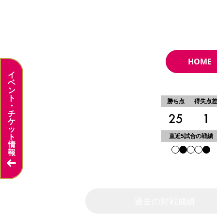
HOME
イ
4
ベ
位
ン
ト
勝ち点
得失点
・
チ
25
1
ケ
ッ
ト
直近5試合の戦績
情
報
過去の対戦成績