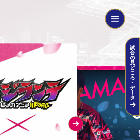
MATCH INFORMATION
試
合
の
見
ど
こ
試合当日はイベントが盛りだくさん！
ろ
・
デ
ー
当日のタイムスケジュール
タ
スタジアム場外フードパークで腹ごしらえ！
チケット情報