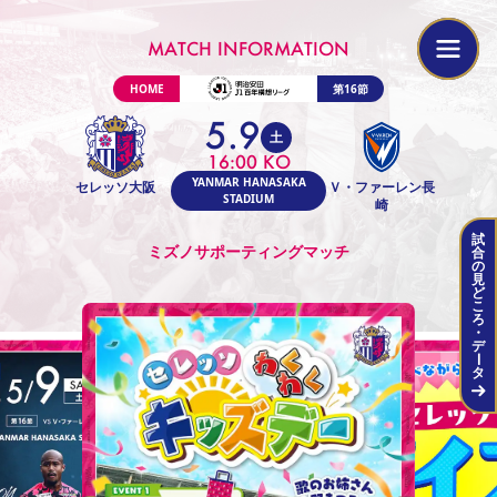
MATCH INFORMATION
MATCH INFORMATION
HOME
第16節
5.9
土
16:00 KO
試合当日はイベントが盛りだくさん！
YANMAR HANASAKA
セレッソ大阪
Ｖ・ファーレン長
STADIUM
崎
試
当日のタイムスケジュール
ミズノサポーティングマッチ
合
の
見
ど
こ
スタジアム場外フードパークで腹ごしらえ！
ろ
・
デ
ー
タ
チケット情報
アクセス情報