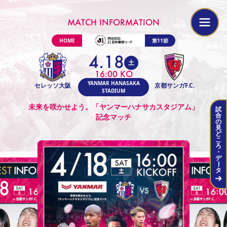
MATCH INFORMATION
MATCH INFORMATION
HOME
第11節
4.18
土
16:00 KO
試合当日はイベントが盛りだくさん！
YANMAR HANASAKA
セレッソ大阪
京都サンガF.C.
STADIUM
未来を咲かせよう。「ヤンマーハナサカスタジアム」
試
当日のタイムスケジュール
合
記念マッチ
の
見
ど
こ
スタジアム場外フードパークで腹ごしらえ！
ろ
・
デ
ー
タ
チケット情報
アクセス情報