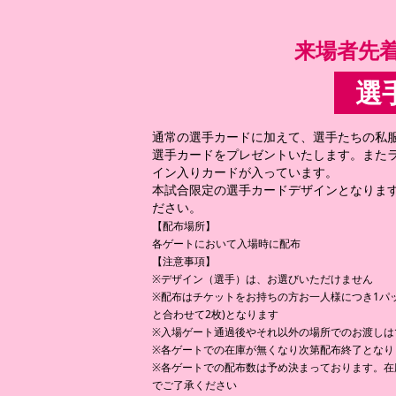
来場者先着1
選
通常の選手カードに加えて、選手たちの私
選手カードをプレゼントいたします。また
イン入りカードが入っています。
本試合限定の選手カードデザインとなりま
ださい。
【配布場所】
各ゲートにおいて入場時に配布
【注意事項】
※デザイン（選手）は、お選びいただけません
※配布はチケットをお持ちの方お一人様につき1パ
と合わせて2枚)となります
※入場ゲート通過後やそれ以外の場所でのお渡しは
※各ゲートでの在庫が無くなり次第配布終了となり
※各ゲートでの配布数は予め決まっております。在
でご了承ください