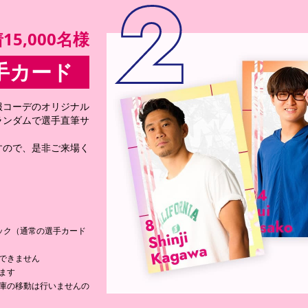
5,000名様
手カード
服コーデのオリジナル
ランダムで選手直筆サ
すので、是非ご来場く
ック（通常の選手カード
できません
ます
庫の移動は行いませんの