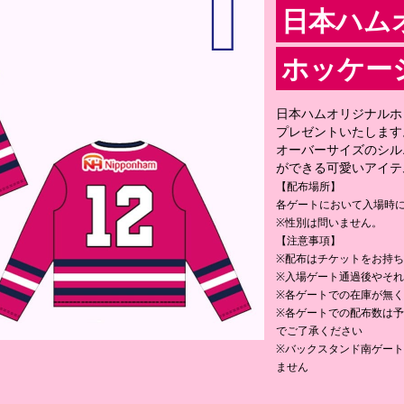
日本ハム
ホッケー
日本ハムオリジナルホッ
プレゼントいたします
オーバーサイズのシル
ができる可愛いアイテ
【配布場所】
各ゲートにおいて入場時
※性別は問いません。
【注意事項】
※配布はチケットをお持ち
※入場ゲート通過後やそ
※各ゲートでの在庫が無
※各ゲートでの配布数は
でご了承ください
※バックスタンド南ゲー
ません