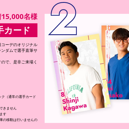
5,000名様
手カード
服コーデのオリジナル
ランダムで選手直筆サ
すので、是非ご来場く
ック（通常の選手カード
できません
ます
庫の移動は行いませんの