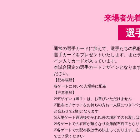
来場者先着1
選
通常の選手カードに加えて、選手たちの私
選手カードをプレゼントいたします。また
イン入りカードが入っています。
本試合限定の選手カードデザインとなりま
ださい。
【配布場所】
各ゲートにおいて入場時に配布
【注意事項】
※デザイン（選手）は、お選びいただけません
※配布はチケットをお持ちの方お一人様につき1パ
と合わせて2枚)となります
※入場ゲート通過後やそれ以外の場所でのお渡しは
※各ゲートでの在庫が無くなり次第配布終了となり
※各ゲートでの配布数は予め決まっております。在
でご了承ください