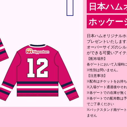
日本ハム
ホッケー
日本ハムオリジナルホッ
プレゼントいたします
オーバーサイズのシル
ができる可愛いアイテ
【配布場所】
各ゲートにおいて入場時
※性別は問いません。
【注意事項】
※配布はチケットをお持ち
※入場ゲート通過後やそ
※各ゲートでの在庫が無
※各ゲートでの配布数は
でご了承ください
※バックスタンド南ゲー
ません