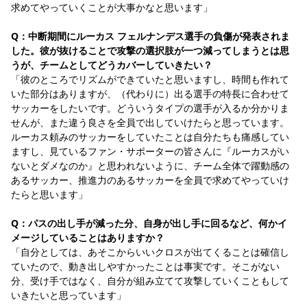
求めてやっていくことが大事かなと思います」
Q：中断期間にルーカス フェルナンデス選手の負傷が発表されま
した。彼が抜けることで攻撃の選択肢が一つ減ってしまうとは思
うが、チームとしてどうカバーしていきたい？
「彼のところでリズムができていたと思いますし、時間も作れて
いた部分はありますが、（代わりに）出る選手の特長に合わせて
サッカーをしたいです。どういうタイプの選手が入るか分かりま
せんが、また違う良さを全員で出していけたらと思っています。
ルーカス頼みのサッカーをしていたことは自分たちも痛感してい
ますし、見ているファン・サポーターの皆さんに『ルーカスがい
ないとダメなのか』と思われないように、チーム全体で躍動感の
あるサッカー、推進力のあるサッカーを全員で求めてやっていけ
たらと思います」
Q：パスの出し手が減った分、自身が出し手に回るなど、何かイ
メージしていることはありますか？
「自分としては、あそこからいいクロスが出てくることは確信し
ていたので、動き出しやすかったことは事実です。そこがない
分、受け手ではなく、自分が組み立てて攻撃していくこともして
いきたいと思っています」