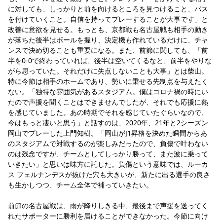
に対しても、しっかりと前を向けるところを見つけること、パス
を付けていくこと。自信を持ってプレーすることが大事です」と
改善に意欲を見せる。もっとも、京都戦も名古屋戦も相手の動き
が落ちた後半はボールを握り、決定機も作れているだけに、チャ
ンスで決め切ることも重要になる。また、前節に関しても、「前
半を0-0で終わっていれば、後半は空いてくるなと、前半をやりな
がら思っていた。それだけに失点しないことも大事」とは柴山。
特に今節は相手のホームであり、勢いに乗せる先制点を与えたく
ない。「独特な雰囲気があるスタジアム。僕はコロナ禍の時にい
たので声援を聞くことはできませんでしたが、それでも応援に熱
を感じていました。あの時期でそれを感じていたぐらいなので、
今はもっと凄いと思う」と話すのは、2020年、21年と2シーズン
岡山でプレーした上門知樹。「岡山がJ1昇格を決めた瞬間からあ
のスタジアムで対戦するのが楽しみだったので、負傷で叶わない
のは残念ですが、チームとしてしっかり勝って、また波に乗って
いきたい」と思いは味方に託した。負傷という意味では、ルーカ
ス フェルナンデスが抜けた穴も大きいが、新たに出る選手の良さ
も生かしつつ、チーム全体で補っていきたい。
前節の名古屋戦は、雨が降りしきる中、最後まで声援を送ってく
れたサポーターに勝利を届けることができなかった。今節に向け