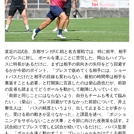
直近の2試合、京都サンガF.C.戦と名古屋戦では、特に前半、相手
のプレスに対し、ボールを運ぶことに苦労した。岡山もハイプレ
スに特長があるだけに、まずは相手の前向きの矢印をどう回避す
るかが今節のポイント。「プレスで嵌めてくる相手には、ショー
トパスだけだと相手の目線も変わらない。最初の時間帯は相手を
裏返すことも必要」と打開策に言及したのは柴山昌也だが、前節
の反省も踏まえてどうボールを動かして敵陣に入っていくか。
「前節と同じことにはならないよう、自分もチームも考えて臨み
たい」（柴山）。プレス回避ができなかった前節について、井上
黎生人は、「パスの精度というより、出して止まることが多かっ
た。受ける前の動きが足りなかった」と課題を述べ、「ポジショ
ニングをサボらないことが大事」と今節に向けた改善策を話す。2
試合続けてプレスで苦しむ試合が続いているだけに、パパス監督
も、「ボールを速く動かすこと。プレッシャーをかけてくる相手