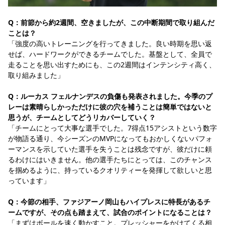
Q：前節から約2週間、空きましたが、この中断期間で取り組んだ
ことは？
「強度の高いトレーニングを行ってきました。良い時期を思い返
せば、ハードワークができるチームでした。基盤として、全員で
走ることを思い出すためにも、この2週間はインテンシティ高く、
取り組みました」
Q：ルーカス フェルナンデスの負傷も発表されました。今季のプ
レーは素晴らしかっただけに彼の穴を補うことは簡単ではないと
思うが、チームとしてどうリカバーしていく？
「チームにとって大事な選手でした。7得点15アシストという数字
が物語る通り、今シーズンのMVPになってもおかしくないパフォ
ーマンスを示していた選手を失うことは残念ですが、彼だけに頼
るわけにはいきません。他の選手たちにとっては、このチャンス
を掴めるように、持っているクオリティーを発揮して欲しいと思
っています」
Q：今節の相手、ファジアーノ岡山もハイプレスに特長があるチ
ームですが、その点も踏まえて、試合のポイントになることは？
「まずはボールを速く動かすこと。プレッシャーをかけてくる相