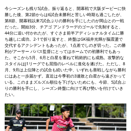
YANMAR HANASAKA STADIUM
今シーズンも残り5試合。振り返ると、開幕戦で大阪ダービーに快
すべて
チーム
グッズ
チケット
イベント
ファンクラブ
サステナビリティ
ホームタウン
パートナー
スポーツクラブ
メディア
30周年
勝した後、第2節からは6試合未勝利と苦しい時期も過ごしたが、
DAZNで観戦
アカデミー
サステナビリティポリシー
SDGsのゴール
インパクトレポート
第8節、開幕戦以来7試合ぶりの勝利を手にしたのが岡山との一戦
活動レポート
SPORT POSITIVE LEAGUES
取り組み実績
DAZNで観戦
だった。開始3分、チアゴ アンドラーデのゴールで先制すると、
44分に追い付かれたが、すぐさま前半アディショナルタイムに勝
スポーツクラブ
アウェイツアー
ち越しに成功。2-1で折り返すと、終盤はGK福井光輝が脳震盪で
交代するアクシデントもあったが、1点差でしのぎ切った。この勝
スポーツクラブ
アウェイツアー
利がアーサー パパス監督にとってはホームでの初勝利でもあっ
関連団体/施設
た。そこから5月、6月と白星を重ねて戦術的にも成熟。攻撃的な
よくある質問
スタイルはJ1リーグでも屈指のレベルに進化を遂げた。ただし、8
長居公園
セレッソフットサルパーク
セレッソフットサルパーク長居
よくある質問
月、9月は上位陣との試合も続いた中、いずれも善戦しながら勝利
セレッソスポーツパーク舞洲
YANMAR HANASAKA STADIUM
にはあと一歩届かず。直近は今季初の3連敗と白星から遠ざかって
セレッソ大阪アカデミー
子供のサッカースクール
大人のサッカースクール
その他スポーツクラブ
いる。このままズルズル順位を下げないためにも、今節、5試合ぶ
りの勝利を手にし、シーズン終盤に向けて再び勢いを付けていき
たい。