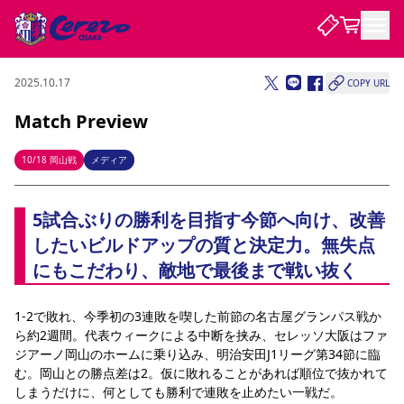
2025.10.17
COPY URL
試合・チーム
Match Preview
観戦する
試合について
10/18 岡山戦
メディア
試合日程 / 結果
順位表
クラブを知る
チケット
5試合ぶりの勝利を目指す今節へ向け、改善
チームについて
したいビルドアップの質と決定力。無失点
チケット情報
販売スケジュール
価格・席種
購入方法
選手・スタッフ
スケジュール
メディア情報
アクセス
レディース
シーズンシート
法人シーズンシート
福祉サービス
団体チケット
アカデミー
ハナサカプレーヤー
歴代所属選手
にもこだわり、敵地で最後まで戦い抜く
ファンクラブ
特定興行入場券
セレッソ大阪について
譲渡サービス
リセールサービス
クラブ紹介
観戦ガイド
沿革
シーズン記録
求人情報
1-2で敗れ、今季初の3連敗を喫した前節の名古屋グランパス戦か
ニュース
ら約2週間。代表ウィークによる中断を挟み、セレッソ大阪はファ
ファンクラブ
初めて観戦ガイド
サポートする
キッズ向けサービス
グルメ
マッチデープログラム
ジアーノ岡山のホームに乗り込み、明治安田J1リーグ第34節に臨
観戦マナー&ルール
ビジターサポーター観戦ガイド
公式アプリ
SAKURA SOCIO
SAKURA POINT Program
招待券引換方法
パートナー企業募集中
セレッソ大阪VISAカード
サポートスタッフ
む。岡山との勝点差は2。仮に敗れることがあれば順位で抜かれて
まいセレチケット
会員規定
婚姻届・出生届・命名書
セレッソアイデアちょうだいな
スタジアム
応援商店街
しまうだけに、何としても勝利で連敗を止めたい一戦だ。
レディース
ニュース
Lise（ライセンスビジネス）