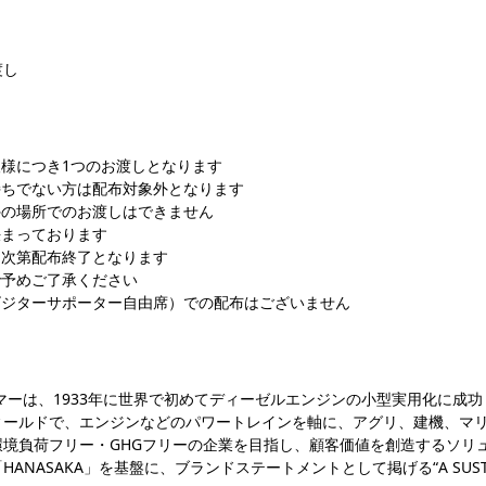
渡し
様につき1つのお渡しとなります
持ちでない方は配布対象外となります
外の場所でのお渡しはできません
決まっております
り次第配布終了となります
で予めご了承ください
ビジターサポーター自由席）での配布はございません
ンマーは、1933年に世界で初めてディーゼルエンジンの小型実用化に成
ィールドで、エンジンなどのパワートレインを軸に、アグリ、建機、マ
環境負荷フリー・GHGフリーの企業を目指し、顧客価値を創造するソリ
NASAKA」を基盤に、ブランドステートメントとして掲げる“A SUSTAIN