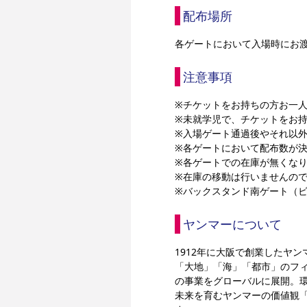
配布場所
各ゲートにおいて入場時にお
注意事項
※チケットをお持ちの方お一人
※未就学児で、チケットをお
※入場ゲート通過後やそれ以
※各ゲートにおいて配布数が
※各ゲートでの在庫が無くな
※在庫の移動は行いませんの
※バックスタンド南ゲート（
ヤンマーについて
1912年に大阪で創業したヤ
「大地」「海」「都市」のフ
の事業をグローバルに展開。
未来を育むヤンマーの価値観「HA