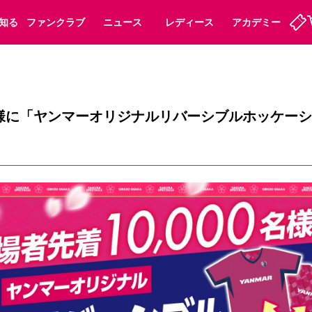
知る
ファンクラブ
ニュース
レディース
アカデミー
ーズンシート
ホームタウン
先行入場
まいセレチケット
法人シーズンシート
パートナー
スポーツクラブ
会員規定
福祉サービス
メディア
ビス
0名様に「ヤンマーオリジナルリバーシブルホッケー
タッフ
ディース
セレッソアイデアちょうだいな
アカデミー
ハナサカプレーヤー
応援商店街
プログラム
観戦マナー&ルール
ート
活動レポート
SPORT POSITIVE LEAGUES
アウェイツアー
よくある質問
ーク長居
セレッソスポーツパーク舞洲
子供のサッカースクール
大人のサッカースクール