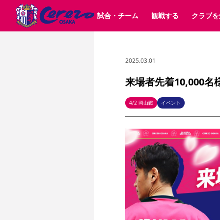
試合・チーム
観戦する
クラブを
2025.03.01
試合日程 / 結果
チケット情報
クラブ紹介
SAKURA SOCIO
すべて
チーム
沿革
販売スケジュール
順位表
グッズ
SAKURA POINT Program
シーズン記録
チケット
求人情報
価格・席種
イベント
招待券引換方法
ファンクラブ
購入方法
シ
団体チケット
婚姻届・出生届・命名書
30周年
特定興行入場券
譲渡サービス
リセールサー
来場者先着10,00
選手・スタッフ
パートナー企業募集中
スケジュール
セレッソ大阪VISAカード
メディア情報
アクセス
サポートス
レ
歴代所属選手
初めて観戦ガイド
Lise（ライセンスビジネス）
キッズ向けサービス
グルメ
マッチデー
4/2 岡山戦
イベント
ビジターサポーター観戦ガイド
公式アプリ
サステナビリティポリシー
SDGsのゴール
インパクトレポ
YANMAR HANASAKA STADIUM
取り組み実績
DAZNで観戦
スポーツクラブ
長居公園
セレッソフットサルパーク
セレッソフットサルパ
YANMAR HANASAKA STADIUM
セレッソ大阪アカデミー
その他スポーツクラブ