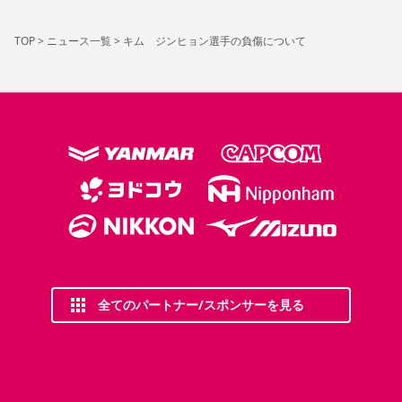
YANMAR HANASAKA STADIUM
すべて
チーム
グッズ
チケット
イベント
ファンクラブ
サステナビリティ
ホームタウン
パートナー
スポーツクラブ
メディア
30周年
TOP
>
ニュース一覧
>
キム ジンヒョン選手の負傷について
DAZNで観戦
アカデミー
サステナビリティポリシー
SDGsのゴール
インパクトレポート
活動レポート
SPORT POSITIVE LEAGUES
取り組み実績
DAZNで観戦
スポーツクラブ
アウェイツアー
スポーツクラブ
アウェイツアー
関連団体/施設
よくある質問
長居公園
セレッソフットサルパーク
セレッソフットサルパーク長居
よくある質問
セレッソスポーツパーク舞洲
YANMAR HANASAKA STADIUM
セレッソ大阪アカデミー
子供のサッカースクール
大人のサッカースクール
その他スポーツクラブ
全てのパートナー/スポンサーを見る