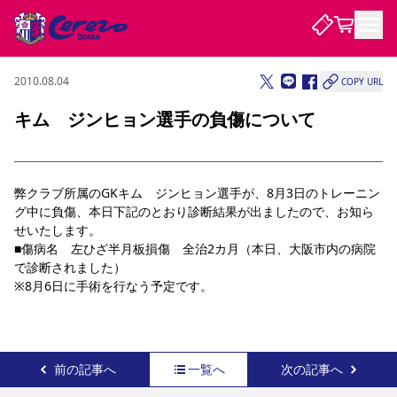
2010.08.04
COPY URL
試合・チーム
キム ジンヒョン選手の負傷について
観戦する
試合について
試合日程 / 結果
順位表
弊クラブ所属のGKキム　ジンヒョン選手が、8月3日のトレーニン
クラブを知る
チケット
グ中に負傷、本日下記のとおり診断結果が出ましたので、お知ら
チームについて
せいたします。
チケット情報
販売スケジュール
価格・席種
購入方法
選手・スタッフ
スケジュール
メディア情報
アクセス
レディース
■傷病名　左ひざ半月板損傷　全治2カ月（本日、大阪市内の病院
シーズンシート
法人シーズンシート
福祉サービス
団体チケット
アカデミー
ハナサカプレーヤー
歴代所属選手
で診断されました）
ファンクラブ
特定興行入場券
セレッソ大阪について
譲渡サービス
リセールサービス
※8月6日に手術を行なう予定です。
クラブ紹介
観戦ガイド
沿革
シーズン記録
求人情報
ニュース
ファンクラブ
初めて観戦ガイド
サポートする
キッズ向けサービス
グルメ
マッチデープログラム
観戦マナー&ルール
ビジターサポーター観戦ガイド
公式アプリ
SAKURA SOCIO
SAKURA POINT Program
招待券引換方法
先行入場
パートナー企業募集中
セレッソ大阪VISAカード
サポートスタッフ
前の記事へ
一覧へ
次の記事へ
まいセレチケット
会員規定
婚姻届・出生届・命名書
セレッソアイデアちょうだいな
スタジアム
応援商店街
レディース
ニュース
Lise（ライセンスビジネス）