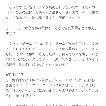
「そうですね。あれはナオを褒めるしかないです（苦笑）やっ
ぱり、自分の記録よりチームの勝利が一番なので、今日は勝て
なくて残念です。次は勝てるように準備したいです」
Q：ここまで数字を積み重ねることができた要因をどう考えま
すか？
「やっぱりチームですね。選手、チームが自分を信頼してくれ
て、出してくれたからこそ、ここまで積み重ねることができま
した。そういう信頼に応えるために、自分も結果を出していか
ないといけないと思ってプレーし続けてきました。それが今日
の結果（新記録）につながったと思います」
■原川力選手
Q：相手はかなり高い位置からプレスに来ていたが、試合前の
言葉どおり、「一つ、二つ、プレスを外せば、チャンスにな
る」形は多かったように思います。そのせめぎ合いだったと思
うが、振り返ると？
「ボールを持たれても、一発で点が取れそうな感じもありまし