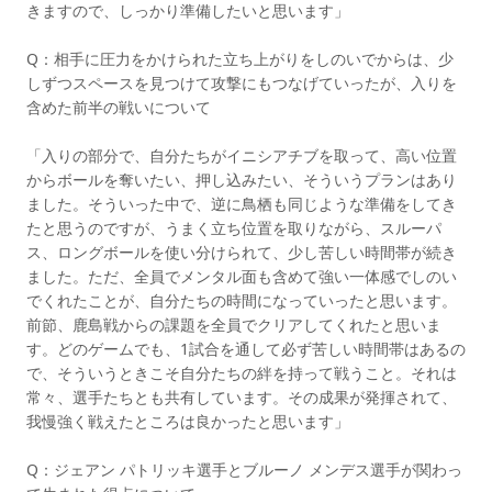
きますので、しっかり準備したいと思います」
Q：相手に圧力をかけられた立ち上がりをしのいでからは、少
しずつスペースを見つけて攻撃にもつなげていったが、入りを
含めた前半の戦いについて
「入りの部分で、自分たちがイニシアチブを取って、高い位置
からボールを奪いたい、押し込みたい、そういうプランはあり
ました。そういった中で、逆に鳥栖も同じような準備をしてき
たと思うのですが、うまく立ち位置を取りながら、スルーパ
ス、ロングボールを使い分けられて、少し苦しい時間帯が続き
ました。ただ、全員でメンタル面も含めて強い一体感でしのい
でくれたことが、自分たちの時間になっていったと思います。
前節、鹿島戦からの課題を全員でクリアしてくれたと思いま
す。どのゲームでも、1試合を通して必ず苦しい時間帯はあるの
で、そういうときこそ自分たちの絆を持って戦うこと。それは
常々、選手たちとも共有しています。その成果が発揮されて、
我慢強く戦えたところは良かったと思います」
Q：ジェアン パトリッキ選手とブルーノ メンデス選手が関わっ