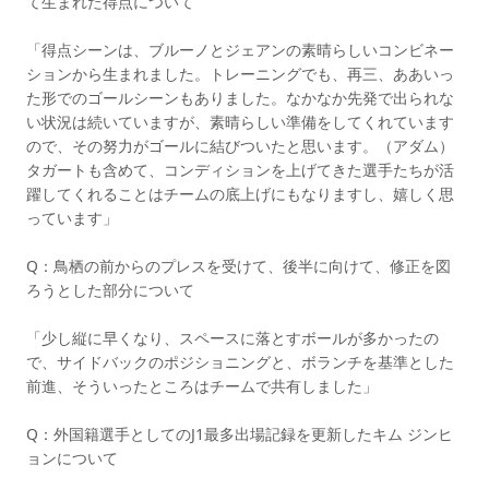
て生まれた得点について
「得点シーンは、ブルーノとジェアンの素晴らしいコンビネー
ションから生まれました。トレーニングでも、再三、ああいっ
た形でのゴールシーンもありました。なかなか先発で出られな
い状況は続いていますが、素晴らしい準備をしてくれています
ので、その努力がゴールに結びついたと思います。（アダム）
タガートも含めて、コンディションを上げてきた選手たちが活
躍してくれることはチームの底上げにもなりますし、嬉しく思
っています」
Q：鳥栖の前からのプレスを受けて、後半に向けて、修正を図
ろうとした部分について
「少し縦に早くなり、スペースに落とすボールが多かったの
で、サイドバックのポジショニングと、ボランチを基準とした
前進、そういったところはチームで共有しました」
Q：外国籍選手としてのJ1最多出場記録を更新したキム ジンヒ
ョンについて