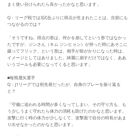
まく使い分けられたら良かったかなと思います」
Q：リーグ戦では3試合ぶりに得点が生まれたことは、次節にも
つながるのでは？
「そうですね。得点の形は、何かを崩してという形ではなかっ
たですが、ジンさん（キム ジンヒョン）が持った時にあそこに
蹴ってフリック、という形は、相手が前がかりになった時は、
イメージとしてはありました。綺麗に崩すだけではなく、ああ
いうゴールも必要になってくると思います」
■毎熊晟矢選手
Q：J1リーグでは初先発だったが、自身のプレーを振り返る
と？
「守備に追われる時間が多くなってしまい、その守り方も、も
う少しうまく守れたら体力の消耗も防げたのかなと思います。
攻撃に行く時の体力が少しなくて、攻撃面で自分の特長があま
り出せなかったのかなと思います」