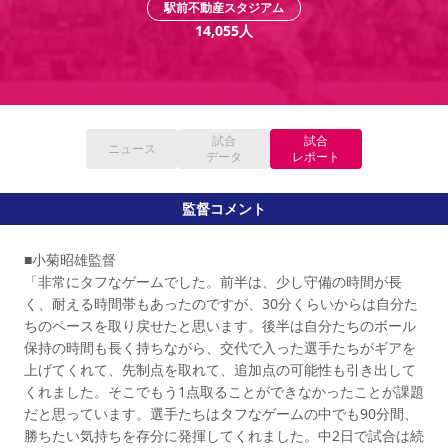
駅前不動産スタジアム
YANMAR HANASAKA STADIUM
すべて
チーム
グッズ
チケット
イベント
ファンクラブ
14,055
人
サステナビリティ
ホームタウン
パートナー
スポーツクラブ
メディア
30周年
DAZNで観戦
アカデミー
サステナビリティポリシー
SDGsのゴール
インパクトレポート
活動レポート
SPORT POSITIVE LEAGUES
取り組み実績
DAZNで観戦
スポーツクラブ
アウェイツアー
試合
試合
ニュース
スポーツクラブ
データ
レポート
アウェイツアー
関連団体/施設
よくある質問
監督コメント
長居公園
セレッソフットサルパーク
セレッソフットサルパーク長居
よくある質問
セレッソスポーツパーク舞洲
YANMAR HANASAKA STADIUM
■小菊昭雄監督
セレッソ大阪アカデミー
子供のサッカースクール
大人のサッカースクール
その他スポーツクラブ
「非常にタフなゲームでした。前半は、少し守備の時間が長
く、耐える時間帯もあったのですが、30分くらいからは自分た
ちのペースを取り戻せたと思います。後半は自分たちのボール
保持の時間も長く持ちながら、交代で入った選手たちがギアを
上げてくれて、先制点を取れて、追加点の可能性も引き出して
くれました。そこでもう1点取ることができなかったことが課題
だと思っています。選手たちはタフなゲームの中でも90分間、
勝ちたい気持ちを存分に発揮してくれました。中2日で試合は続