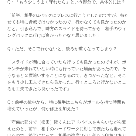
Q：「もう少しうまく守れたら」という部分で、具体的には？
「前半、相手の3バックにプレスに行こうとしたのですが、持た
せても特に脅威ではなかったので、行かなくても良かったのか
なと。引き込んで、味方のスライドを待ってから、相手のウィ
ングバックに行けば良かったかなと思いました」
Q：ただ、そこで行かないと、後ろが重くなってしまう？
「スライドが間に合っていたら行っても良かったのですが、ボ
ランチが来れていない時にも行っていた場面があったので。そ
うなると２度追いすることになるので、きつかったなと。そこ
をもう少し工夫できたら良かった。行くところと行かないとこ
ろを工夫できたら良かったです」
Q：前半の途中から、特に後半はこちらがボールを持つ時間も
増えていったが、何か修正を加えた？
「守備の部分で（松田）陸くんにアドバイスをもらいながら変
えたのと、前半、相手のハードワークに対して僕たちも走れて
いたので、後半になって、相手の強度は少し落ちた印象はあり