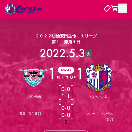
試合・チーム
２０２２明治安田生命Ｊ１リーグ
第１１節第１日
観戦する
2022.5.3
試合について
火
試合日程 / 結果
順位表
1
1
クラブを知る
チケット
AWAY
チームについて
FULL TIME
チケット情報
販売スケジュール
価格・席種
購入方法
選手・スタッフ
スケジュール
メディア情報
アクセス
レディース
シーズンシート
法人シーズンシート
福祉サービス
団体チケット
アカデミー
ハナサカプレーヤー
歴代所属選手
0
-
0
ファンクラブ
特定興行入場券
セレッソ大阪について
譲渡サービス
リセールサービス
1
-
1
サガン鳥栖
セレッソ大阪
クラブ紹介
観戦ガイド
沿革
シーズン記録
求人情報
0
-
0
ニュース
ファンクラブ
初めて観戦ガイド
サポートする
キッズ向けサービス
グルメ
マッチデープログラム
藤田 直之
(
83'
)
0
-
0
ブルーノ メンデス
観戦マナー&ルール
ビジターサポーター観戦ガイド
公式アプリ
(
73'
)
SAKURA SOCIO
SAKURA POINT Program
招待券引換方法
先行入場
パートナー企業募集中
セレッソ大阪VISAカード
0
サポートスタッフ
まいセレチケット
会員規定
婚姻届・出生届・命名書
セレッソアイデアちょうだいな
スタジアム
応援商店街
レディース
ニュース
Lise（ライセンスビジネス）