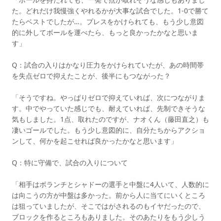
た。どれだけ我慢強くやれるかが大事な試合でした。1-0で勝て
たらベストでしたが…。プレスをかけられても、もう少し意図
的に外してボールを運べたら、もっと良かったかなと思いま
す」
Q：試合の入りはかなり圧力をかけられていたが、あの時間帯
を失点ゼロで抑えたことが、後半にもつながった？
「そうですね。やっぱりゼロで抑えていれば、次につながりま
す。中でやっていた感じでも、耐えていれば、先制できそうな
気もしました。1点、取れたのですが、ナオくん（藤田直之）も
凄いゴールでした。もう少し意図的に、自分たちからアクショ
ンして、何かを起こせれば良かったかなと思います」
Q：特に守備で、試合の入りについて
「相手はボランチとシャドーの選手と中盤に4人いて、人数的に
は向こうの方が中盤は多かった。前から人に当てにいくところ
は狙っていましたが、そこではがされるのもイヤだったので、
ブロックを作るところもありました。そのあたりをもう少しう