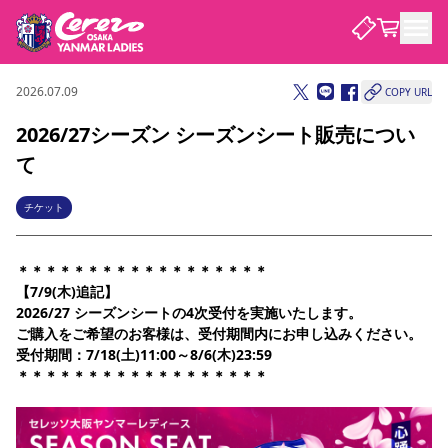
2026.07.09
COPY URL
試合・チーム
2026/27シーズン シーズンシート販売につい
て
観戦する
試合について
試合日程 / 結果
順位表
チケット
クラブを知る
チケット
チームについて
＊＊＊＊＊＊＊＊＊＊＊＊＊＊＊＊＊＊
チケット情報
価格・席種
シーズンシート
選手・スタッフ
スケジュール
アクセス
セレッソ大阪
アカデミー
【7/9(木)追記】
ニュース
セレッソ大阪ヤンマーレデ
観戦ガイド
2026/27 シーズンシートの4次受付を実施いたします。
ィースについて
ご購入をご希望のお客様は、受付期間内にお申し込みください。  
キッズ向けサービス
観戦マナー&ルール
受付期間：
7/18(土)11:00～8/6(木)23:59
クラブ紹介
沿革
シーズン記録
セレッソ大阪
ニュース
＊＊＊＊＊＊＊＊＊＊＊＊＊＊＊＊＊＊
スタジアム
サポートする
すべて
チーム
グッズ
チケット
イベント
パートナー
YANMAR HANASAKA STADIUM
パートナー・スポンサー一覧
アカデミー