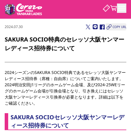
2024.07.30
COPY URL
試合・チーム
SAKURA SOCIO特典のセレッソ大阪ヤンマー
レディース招待券について
観戦する
試合について
試合日程 / 結果
順位表
クラブを知る
チケット
チームについて
2024シーズンのSAKURA SOCIO特典であるセレッソ大阪ヤンマー
レディース招待券（席種：自由席）についてご案内いたします。
チケット情報
価格・席種
シーズンシート
選手・スタッフ
スケジュール
アクセス
セレッソ大阪
アカデミー
2024明治安田J1リーグのホームゲーム会場、及び2024-25WEリー
ニュース
セレッソ大阪ヤンマーレデ
観戦ガイド
グのホームゲーム会場が引換会場となり、引き換えにはセレッソ
ィースについて
大阪ヤンマーレディース引換券が必要となります。詳細は以下を
キッズ向けサービス
観戦マナー&ルール
ご確認ください。
クラブ紹介
沿革
シーズン記録
セレッソ大阪
ニュース
スタジアム
サポートする
SAKURA SOCIOセレッソ大阪ヤンマーレデ
すべて
チーム
グッズ
チケット
イベント
パートナー
YANMAR HANASAKA STADIUM
ィース招待券について
パートナー・スポンサー一覧
アカデミー