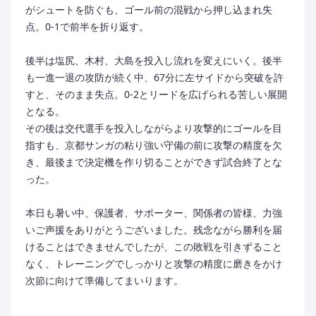
がシュートを防ぐも、ゴール前の混戦から押し込まれ失
点。0-1で前半を折り返す。
後半は塩尻、木村、大島を投入し流れを変えにいく。後半
も一進一退の攻防が続く中、67分に左サイドから突破を許
すと、そのまま失点。0-2とリードを広げられる苦しい展開
となる。
その後は交代選手を投入しながらより攻撃的にゴールを目
指すも、京都サンガの粘り強い守備の前に攻撃の精度を欠
き、最後まで決定機を作り切ることができず試合終了とな
った。
本日も暑い中、保護者、サポーター、関係者の皆様、力強
いご声援をありがとうございました。残念ながら勝利を届
けることはできませんでしたが、この敗戦を引きずること
なく、トレーニングでしっかりと攻撃の精度に磨きをかけ
次節に向けて準備してまいります。