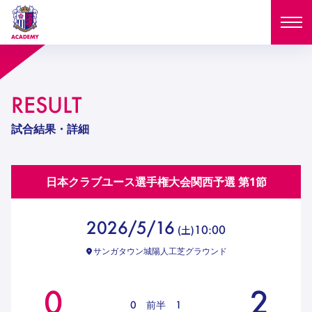
ニュース
RESULT
試合日程
NEWS
試合結果・詳細
ニュース
選手
MATCH
日本クラブユース選手権大会関西予選
第1節
試合日程
U-18
U-15
スタッフ
PLAYERS
西U-15
和歌山U-15
2026/5/16
選手
10:00
(
土
)
U-18
U-15
セレクション
サンガタウン城陽人工芝グラウンド
U-12
ガールズU-18
西U-15
和歌山U-15
U-18
U-15
フィロソフィー
0
2
ガールズU-15
SELECTION
セレクション
U-12
ガールズU-18
0
前半
1
西U-15
和歌山U-15
セレクション