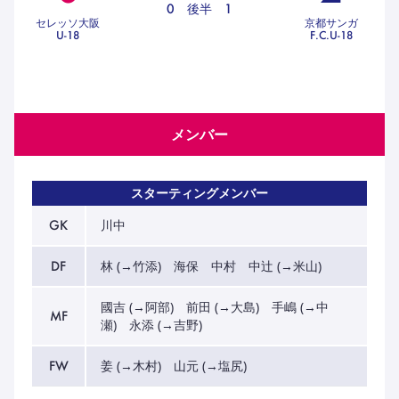
0
後半
1
ハナサカクラブ
セレッソ大阪
京都サンガ
ガールズU-15
U-18
F.C.U-18
U-12
ガールズU-18
アカデミー
セレッソ大阪
レディース
セレクション
ガールズU-15
メンバー
スターティングメンバー
GK
川中
DF
林 (→竹添) 海保 中村 中辻 (→米山)
國吉 (→阿部) 前田 (→大島) 手嶋 (→中
MF
瀬) 永添 (→吉野)
FW
姜 (→木村) 山元 (→塩尻)