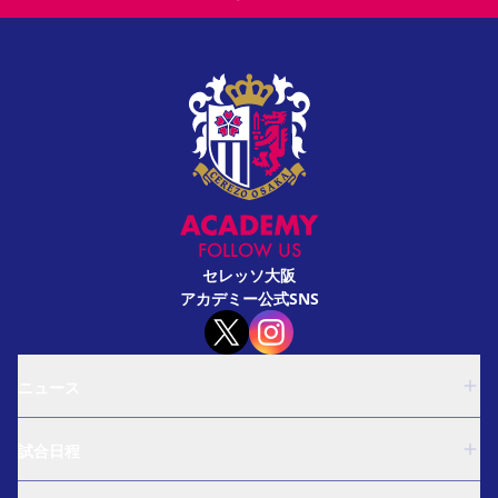
FOLLOW US
セレッソ大阪
アカデミー公式SNS
ニュース
U-18
試合日程
U-15
西U-15