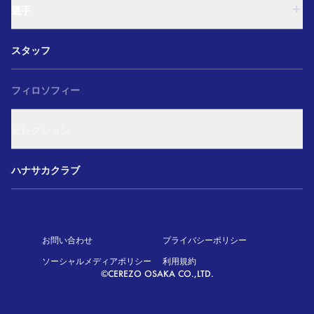
U-18
和歌山U-15
選手
U-15
U-12
西U-15
ガールズU-18
U-18
和歌山U-15
スタッフ
ガールズU-15
U-15
U-12
セレクション
西U-15
ガールズU-18
和歌山U-15
フィロソフィー
ガールズU-15
U-12
ガールズU-18
セレクション
ガールズU-15
アカデミー セレクション
ハナサカクラブ
お問い合わせ
プライバシーポリシー
ソーシャルメディアポリシー
利用規約
©CEREZO OSAKA CO.,LTD.