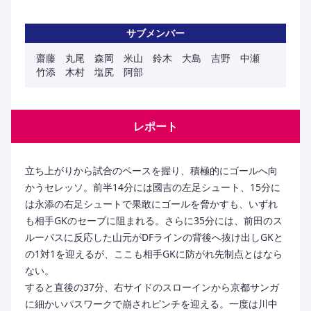
サブメンバー
齋藤 丸尾 森岡 米山 鈴木 大島 吉野 中瀬
竹添 木村 塩尻 阿部
レポート
立ち上がりから試合のペースを握り、積極的にゴールへ向
かうセレッソ。前半14分には國吉の左足シュート、15分に
は永添の右足シュートで果敢にゴールを脅かすも、いずれ
も相手GKのセーブに阻まれる。さらに35分には、前田のス
ルーパスに反応した山元がDFラインの背後へ抜け出しGKと
の1対1を迎えるが、ここも相手GKに防がれ先制点とはなら
ない。
すると直後の37分、右サイドのスローインから京都サンガ
に細かいパスワークで崩されピンチを迎える。一度は川中