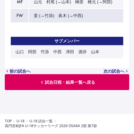
MF
山元 村尾 (→山本) 榊原 橋元 (→阿部)
FW
姜 (→竹添) 眞木 (→中西)
サブメンバー
山口 阿部 竹添 中西 津田 酒井 山本
前の試合へ
次の試合へ
試合日程・結果一覧へ戻る
TOP
U-18
U-18 試合一覧
高円宮杯JFA U-18サッカーリーグ 2026 OSAKA 2部 第7節