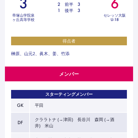
3
6
ハナサカクラブ
2
前半
3
ガールズU-15
1
後半
3
U-12
ガールズU-18
帝塚山学院泉
セレッソ大阪
ヶ丘高等学校
U-18
アカデミー
セレッソ大阪
レディース
セレクション
ガールズU-15
得点者
榊原、山元2、眞木、姜、竹添
メンバー
スターティングメンバー
GK
平田
クララトナ (→津田) 長谷川 森岡 (→酒
DF
井) 米山