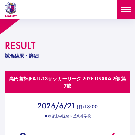
ニュース
RESULT
試合日程
NEWS
試合結果・詳細
ニュース
選手
MATCH
高円宮杯JFA U-18サッカーリーグ 2026 OSAKA 2部
第
試合日程
U-18
U-15
スタッフ
7節
PLAYERS
西U-15
和歌山U-15
選手
U-18
U-15
セレクション
2026/6/21
18:00
(
日
)
U-12
ガールズU-18
西U-15
和歌山U-15
帝塚山学院泉ヶ丘高等学校
U-18
U-15
フィロソフィー
ガールズU-15
SELECTION
セレクション
U-12
ガールズU-18
西U-15
和歌山U-15
セレクション