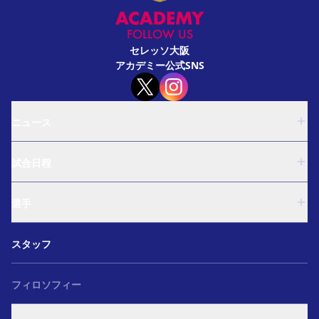
FOLLOW US
セレッソ大阪
アカデミー公式SNS
ニュース
U-18
試合日程
U-15
西U-15
U-18
和歌山U-15
選手
U-15
U-12
西U-15
ガールズU-18
U-18
和歌山U-15
スタッフ
ガールズU-15
U-15
U-12
セレクション
西U-15
ガールズU-18
和歌山U-15
フィロソフィー
ガールズU-15
U-12
ガールズU-18