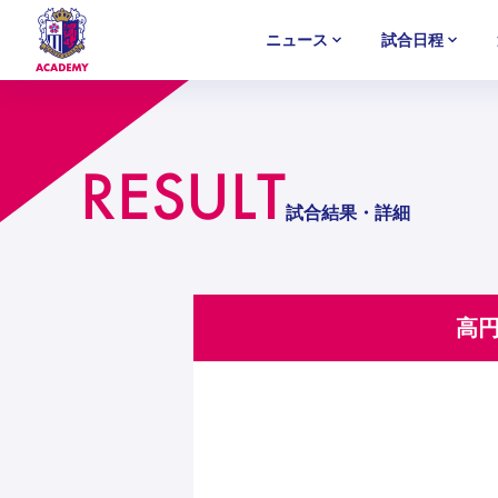
ニュース
試合日程
U-18
U-18
U-18
アカデミー
NEWS
MATCH
PLAYERS
SELECTION
RESULT
セレクション
ニュース
試合日程
選手
セレクション
U-12
U-12
U-12
試合結果・詳細
高円