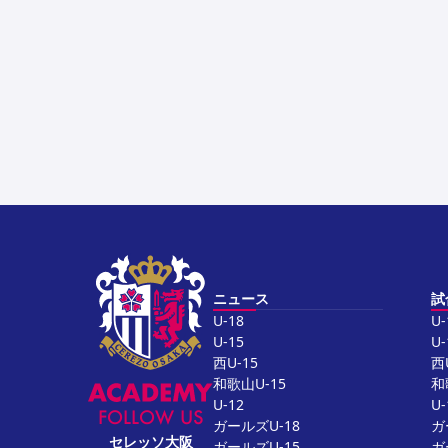
ニュース
試
U-18
U-
U-15
U-
西U-15
西
和歌山U-15
和
U-12
U-
FOLLOW US
ガールズU-18
ガ
セレッソ大阪
ガールズU-15
ガ