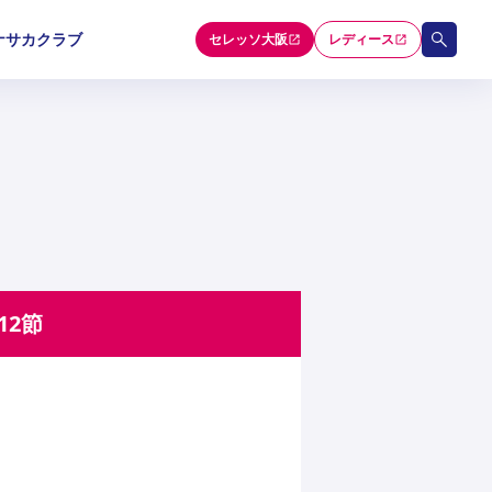
ナサカクラブ
セレッソ大阪
レディース
和歌山U-15
和歌山U-15
和歌山U-15
5
5
5
セレクション
12節