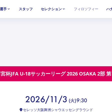
選手
スタッフ
セレクション
フィロソフィー
ハ
U-15
U-15
U-15
西U-15
西U-15
西U-15
ガールズU-18
ガールズU-18
ガールズU-18
ガールズU-1
ガールズU-1
ガールズU-1
宮杯JFA U-18サッカーリーグ 2026 OSAKA 2部
第
2026/11/3
(
火
)
9:30
セレッソ大阪舞洲シャウエッセングラウンド