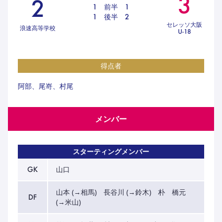
3
2
ハナサカクラブ
1
前半
1
ガールズU-15
1
後半
2
U-12
ガールズU-18
セレッソ大阪
浪速高等学校
U-18
アカデミー
セレッソ大阪
レディース
セレクション
ガールズU-15
得点者
阿部、尾嵜、村尾
メンバー
スターティングメンバー
GK
山口
山本 (→相馬) 長谷川 (→鈴木) 朴 橋元
DF
(→米山)