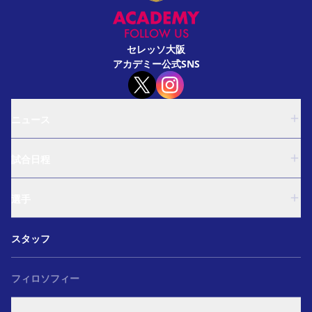
FOLLOW US
セレッソ大阪
アカデミー公式SNS
ニュース
U-18
試合日程
U-15
西U-15
U-18
和歌山U-15
選手
U-15
U-12
西U-15
ガールズU-18
U-18
和歌山U-15
スタッフ
ガールズU-15
U-15
U-12
セレクション
西U-15
ガールズU-18
和歌山U-15
フィロソフィー
ガールズU-15
U-12
ガールズU-18