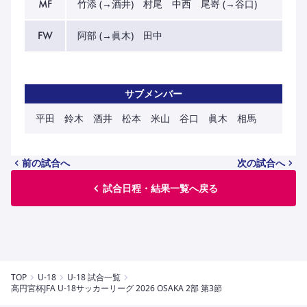
MF
竹添 (→酒井) 村尾 中西 尾嵜 (→谷口)
FW
阿部 (→眞木) 田中
サブメンバー
平田 鈴木 酒井 松本 米山 谷口 眞木 相馬
前の試合へ
次の試合へ
試合日程・結果一覧へ戻る
TOP
U-18
U-18 試合一覧
高円宮杯JFA U-18サッカーリーグ 2026 OSAKA 2部 第3節