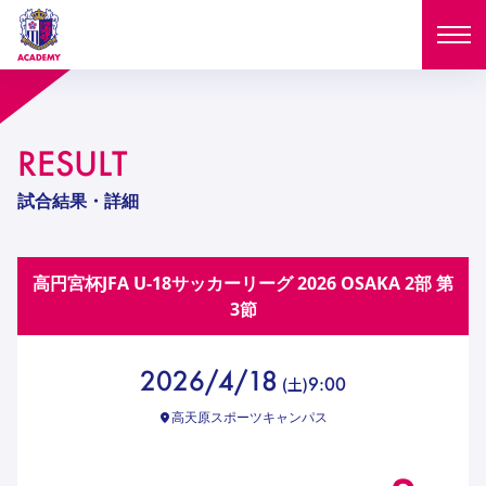
ニュース
RESULT
試合日程
NEWS
試合結果・詳細
ニュース
選手
MATCH
高円宮杯JFA U-18サッカーリーグ 2026 OSAKA 2部
第
試合日程
U-18
U-15
スタッフ
3節
PLAYERS
西U-15
和歌山U-15
選手
U-18
U-15
セレクション
2026/4/18
9:00
(
土
)
U-12
ガールズU-18
西U-15
和歌山U-15
高天原スポーツキャンパス
U-18
U-15
フィロソフィー
ガールズU-15
SELECTION
セレクション
U-12
ガールズU-18
西U-15
和歌山U-15
セレクション