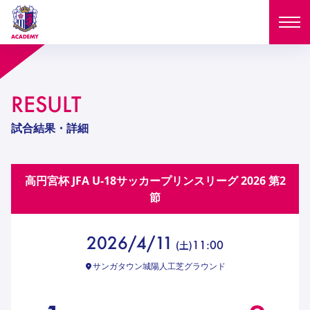
ニュース
RESULT
試合日程
NEWS
試合結果・詳細
ニュース
選手
MATCH
高円宮杯 JFA U-18サッカープリンスリーグ 2026
第2
試合日程
U-18
U-15
スタッフ
節
PLAYERS
西U-15
和歌山U-15
選手
U-18
U-15
セレクション
2026/4/11
11:00
(
土
)
U-12
ガールズU-18
西U-15
和歌山U-15
サンガタウン城陽人工芝グラウンド
U-18
U-15
フィロソフィー
ガールズU-15
SELECTION
セレクション
U-12
ガールズU-18
西U-15
和歌山U-15
セレクション