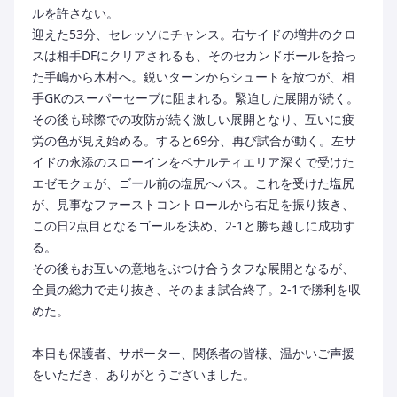
ルを許さない。
迎えた53分、セレッソにチャンス。右サイドの増井のクロ
スは相手DFにクリアされるも、そのセカンドボールを拾っ
た手嶋から木村へ。鋭いターンからシュートを放つが、相
手GKのスーパーセーブに阻まれる。緊迫した展開が続く。
その後も球際での攻防が続く激しい展開となり、互いに疲
労の色が見え始める。すると69分、再び試合が動く。左サ
イドの永添のスローインをペナルティエリア深くで受けた
エゼモクェが、ゴール前の塩尻へパス。これを受けた塩尻
が、見事なファーストコントロールから右足を振り抜き、
この日2点目となるゴールを決め、2-1と勝ち越しに成功す
る。
その後もお互いの意地をぶつけ合うタフな展開となるが、
全員の総力で走り抜き、そのまま試合終了。2-1で勝利を収
めた。
本日も保護者、サポーター、関係者の皆様、温かいご声援
をいただき、ありがとうございました。