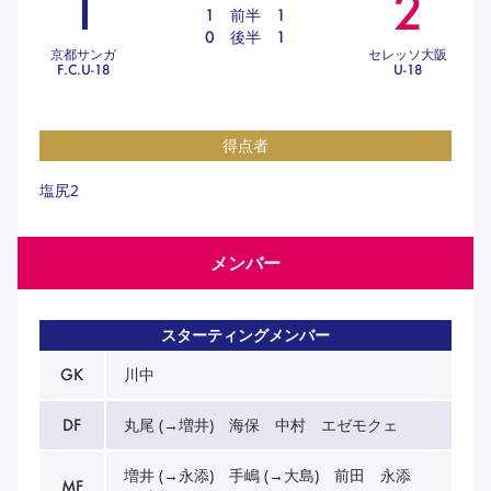
1
2
ハナサカクラブ
1
前半
1
ガールズU-15
0
後半
1
U-12
ガールズU-18
京都サンガ
セレッソ大阪
F.C.U-18
U-18
アカデミー
セレッソ大阪
レディース
セレクション
ガールズU-15
得点者
塩尻2
メンバー
スターティングメンバー
GK
川中
DF
丸尾 (→増井) 海保 中村 エゼモクェ
増井 (→永添) 手嶋 (→大島) 前田 永添
MF