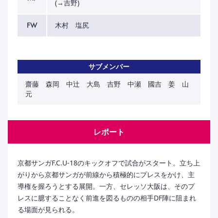
(→吉野)
FW
木村 塩尻
サブメンバー
齋藤 森岡 中辻 大島 吉野 中瀬 國吉 姜 山
元
レポート
京都サンガF.C.U-18のキックオフで試合がスタート。立ち上
がりから京都サンガが前線から積極的にプレスをかけ、主
導権を握ろうとする展開。一方、セレッソ大阪は、そのプ
レスに臆することなく前進を図るものの相手DF陣に阻まれ
る場面が見られる。