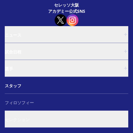
セレッソ大阪
アカデミー公式SNS
ニュース
U-18
試合日程
U-15
西U-15
U-18
和歌山U-15
選手
U-15
U-12
西U-15
ガールズU-18
U-18
和歌山U-15
スタッフ
ガールズU-15
U-15
U-12
セレクション
西U-15
ガールズU-18
和歌山U-15
フィロソフィー
ガールズU-15
U-12
ガールズU-18
セレクション
ガールズU-15