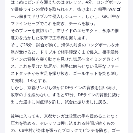
はじめにピンチを迎えたのはセレッソ。4分、ロングボール
で最終ラインの背後を取られると、抜け出した相手FWがゴ
ール前までドリブルで侵入しシュート。しかし、GK川中が
ファインセーブでこれを防ぎ、チームを救う。
そのプレーを皮切りに、左サイドのエゼモクェ、永添の推
進力を活かした攻撃で主導権を握り返す。
そして26分、試合が動く。海保の対角のロングボールを永
添が受けると、ドリブルで相手陣深くまで侵入。相手最終
ラインの背後を突く動きを見せた塩尻へタイミング良くパ
ス。これを受けた塩尻が、相手に触らせない見事なファー
ストタッチから右足を振り抜き、ゴールネットを突き刺し
て先制。1-0とする。
しかし、京都サンガも強かにDFラインの背後を狙い続け、
攻撃の手を緩めない。すると37分、DFラインの背後に抜け
出した選手に同点弾を許し、試合は振り出しに戻る。
後半に入っても、京都サンガは攻撃の手を緩めることなく
圧力を強める。セレッソは押し込まれる時間が続くもの
の、CB中村が身体を張ったブロックでピンチを防ぎ、ゴー