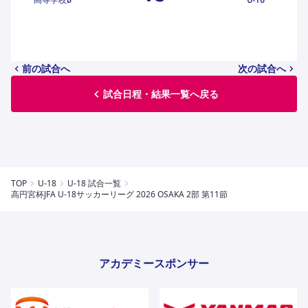
ハナサカクラブ
ガールズU-15
U-12
ガールズU-18
アカデミー
セレッソ大阪
レディース
セレクション
ガールズU-15
前の試合へ
次の試合へ
試合日程・結果一覧へ戻る
TOP
U-18
U-18 試合一覧
高円宮杯JFA U-18サッカーリーグ 2026 OSAKA 2部 第11節
アカデミースポンサー