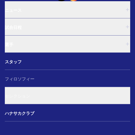
ニュース
U-18
試合日程
U-15
西U-15
U-18
和歌山U-15
選手
U-15
U-12
西U-15
ガールズU-18
U-18
和歌山U-15
スタッフ
ガールズU-15
U-15
U-12
セレクション
西U-15
ガールズU-18
和歌山U-15
フィロソフィー
ガールズU-15
U-12
ガールズU-18
セレクション
ガールズU-15
アカデミー セレクション
ハナサカクラブ