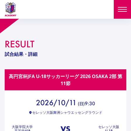
ニュース
RESULT
試合日程
NEWS
試合結果・詳細
ニュース
選手
MATCH
高円宮杯JFA U-18サッカーリーグ 2026 OSAKA 2部
第
試合日程
U-18
U-15
スタッフ
11節
PLAYERS
西U-15
和歌山U-15
選手
U-18
U-15
セレクション
2026/10/11
9:30
(
日
)
U-12
ガールズU-18
西U-15
和歌山U-15
セレッソ大阪舞洲シャウエッセングラウンド
U-18
U-15
フィロソフィー
ガールズU-15
SELECTION
セレクション
U-12
ガールズU-18
VS
大阪学院大学
セレッソ大阪
西U-15
和歌山U-15
セレクション
高等学校B
U-18