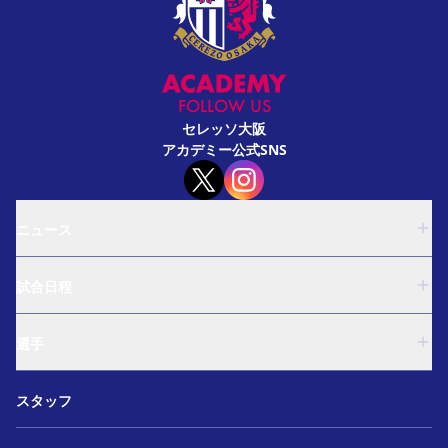
FOLLOW US
セレッソ大阪
アカデミー公式SNS
ニュース
U-18
試合日程
U-15
西U-15
U-18
和歌山U-15
選手
U-15
U-12
西U-15
ガールズU-18
U-18
和歌山U-15
スタッフ
ガールズU-15
U-15
U-12
セレクション
西U-15
ガールズU-18