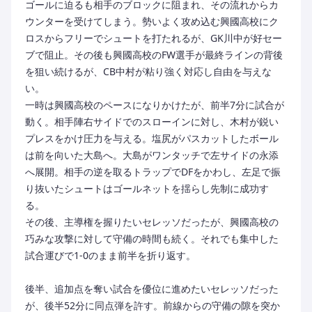
ゴールに迫るも相手のブロックに阻まれ、その流れからカ
ウンターを受けてしまう。勢いよく攻め込む興國高校にク
ロスからフリーでシュートを打たれるが、GK川中が好セー
ブで阻止。その後も興國高校のFW選手が最終ラインの背後
を狙い続けるが、CB中村が粘り強く対応し自由を与えな
い。
一時は興國高校のペースになりかけたが、前半7分に試合が
動く。相手陣右サイドでのスローインに対し、木村が鋭い
プレスをかけ圧力を与える。塩尻がパスカットしたボール
は前を向いた大島へ。大島がワンタッチで左サイドの永添
へ展開。相手の逆を取るトラップでDFをかわし、左足で振
り抜いたシュートはゴールネットを揺らし先制に成功す
る。
その後、主導権を握りたいセレッソだったが、興國高校の
巧みな攻撃に対して守備の時間も続く。それでも集中した
試合運びで1-0のまま前半を折り返す。
後半、追加点を奪い試合を優位に進めたいセレッソだった
が、後半52分に同点弾を許す。前線からの守備の隙を突か