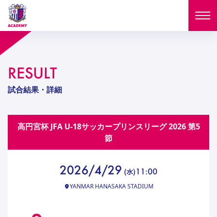
ニュース
RESULT
試合日程
NEWS
試合結果・詳細
ニュース
選手
MATCH
高円宮杯 JFA U-18サッカープリンスリーグ 2026
第5
試合日程
U-18
U-15
スタッフ
節
PLAYERS
西U-15
和歌山U-15
選手
U-18
U-15
セレクション
2026/4/29
11:00
(
水
)
U-12
ガールズU-18
西U-15
和歌山U-15
YANMAR HANASAKA STADIUM
U-18
U-15
フィロソフィー
ガールズU-15
SELECTION
セレクション
U-12
ガールズU-18
西U-15
和歌山U-15
セレクション