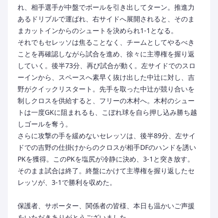
れ、相手選手が中盤でボールを引き出してターン。推進力
あるドリブルで運ばれ、右サイドへ展開されると、そのま
まカットインからのシュートを決められ1-1となる。
それでもセレッソは焦ることなく、チームとしてやるべき
ことを再確認しながら試合を進め、徐々に主導権を握り返
していく。後半73分、再び試合が動く。左サイドでのスロ
ーインから、スペースへ素早く抜け出した中辻に対し、吉
野がクイックリスタート。先手を取った中辻が競り合いを
制しクロスを供給すると、フリーの木村へ。木村のシュー
トは一度GKに阻まれるも、こぼれ球を自ら押し込み勝ち越
しゴールを奪う。
さらに攻撃の手を緩めないセレッソは、後半89分、左サイ
ドでの吉野の仕掛けからのクロスが相手DFのハンドを誘い
PKを獲得。このPKを塩尻が冷静に決め、3-1と突き放す。
そのまま試合は終了。終盤にかけて主導権を握り返したセ
レッソが、3-1で勝利を収めた。
保護者、サポーター、関係者の皆様、本日も温かいご声援
をいただきありがとうございました。