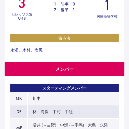
3
1
ハナサカクラブ
1
前半
0
ガールズU-15
2
後半
1
U-12
ガールズU-18
セレッソ大阪
興國高等学校
U-18
アカデミー
セレッソ大阪
レディース
セレクション
ガールズU-15
得点者
永添、木村、塩尻
メンバー
スターティングメンバー
GK
川中
DF
林 海保 中村 中辻
増井 (→吉野) 中瀬 (→手嶋) 大島 永添
MF