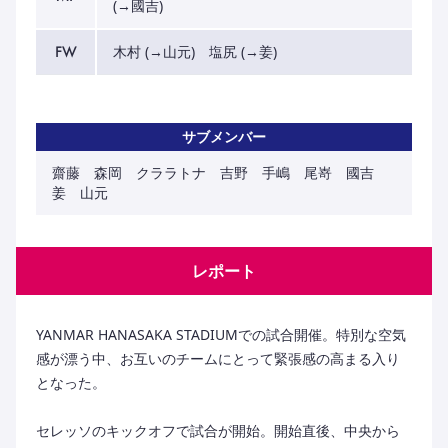
(→國吉)
FW
木村 (→山元) 塩尻 (→姜)
サブメンバー
齋藤 森岡 クララトナ 吉野 手嶋 尾嵜 國吉
姜 山元
レポート
YANMAR HANASAKA STADIUMでの試合開催。特別な空気
感が漂う中、お互いのチームにとって緊張感の高まる入り
となった。
セレッソのキックオフで試合が開始。開始直後、中央から