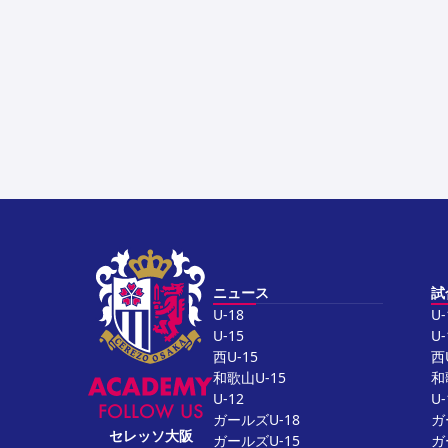
ニュース
試
U-18
U-
U-15
U-
西U-15
西
和歌山U-15
和
U-12
U-
FOLLOW US
ガールズU-18
ガ
セレッソ大阪
ガールズU-15
ガ