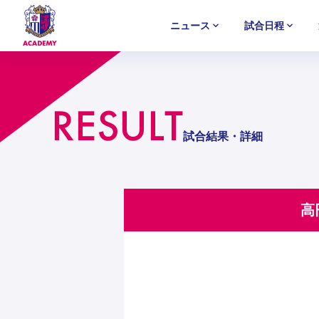
ニュース
試合日程
U-18
U-18
U-18
アカデミー
NEWS
MATCH
PLAYERS
SELECTION
RESULT
セレクション
ニュース
試合日程
選手
セレクション
U-12
U-12
U-12
試合結果・詳細
高