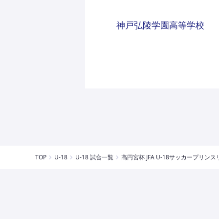
神戸弘陵学園高等学校
TOP
U-18
U-18 試合一覧
高円宮杯 JFA U-18サッカープリンスリ