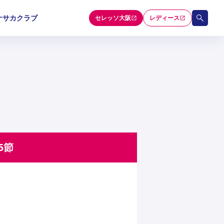
ナサカクラブ
セレッソ大阪
レディース
和歌山U-15
和歌山U-15
和歌山U-15
5
5
5
セレクション
5節