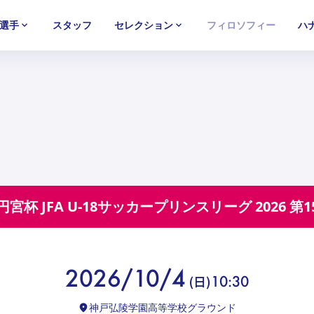
選手
スタッフ
セレクション
フィロソフィー
ハ
U-15
U-15
U-15
西U-15
西U-15
西U-15
ガールズU-18
ガールズU-18
ガールズU-18
ガールズU-1
ガールズU-1
ガールズU-1
円宮杯 JFA U-18サッカープリンスリーグ 2026
第1
2026/10/4
(
日
)
10:30
神戸弘陵学園高等学校グラウンド