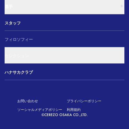
西U-15
U-18
和歌山U-15
選手
U-15
U-12
西U-15
ガールズU-18
U-18
和歌山U-15
スタッフ
ガールズU-15
U-15
U-12
セレクション
西U-15
ガールズU-18
和歌山U-15
フィロソフィー
ガールズU-15
U-12
ガールズU-18
セレクション
ガールズU-15
アカデミー セレクション
ハナサカクラブ
お問い合わせ
プライバシーポリシー
ソーシャルメディアポリシー
利用規約
©CEREZO OSAKA CO.,LTD.