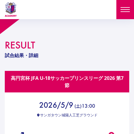
ニュース
RESULT
試合日程
NEWS
試合結果・詳細
ニュース
選手
MATCH
高円宮杯 JFA U-18サッカープリンスリーグ 2026
第7
試合日程
U-18
U-15
スタッフ
節
PLAYERS
西U-15
和歌山U-15
選手
U-18
U-15
セレクション
2026/5/9
13:00
(
土
)
U-12
ガールズU-18
西U-15
和歌山U-15
サンガタウン城陽人工芝グラウンド
U-18
U-15
フィロソフィー
ガールズU-15
SELECTION
セレクション
U-12
ガールズU-18
西U-15
和歌山U-15
セレクション