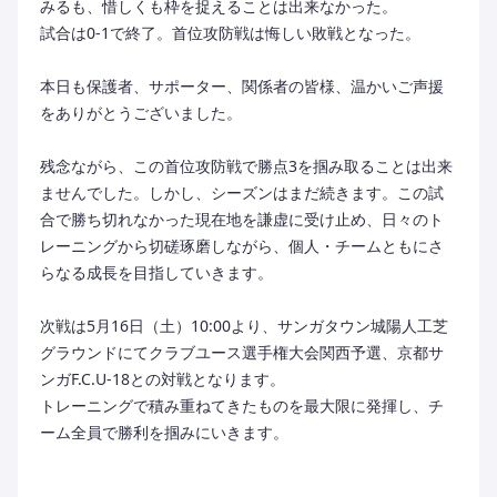
みるも、惜しくも枠を捉えることは出来なかった。
試合は0-1で終了。首位攻防戦は悔しい敗戦となった。
本日も保護者、サポーター、関係者の皆様、温かいご声援
をありがとうございました。
残念ながら、この首位攻防戦で勝点3を掴み取ることは出来
ませんでした。しかし、シーズンはまだ続きます。この試
合で勝ち切れなかった現在地を謙虚に受け止め、日々のト
レーニングから切磋琢磨しながら、個人・チームともにさ
らなる成長を目指していきます。
次戦は5月16日（土）10:00より、サンガタウン城陽人工芝
グラウンドにてクラブユース選手権大会関西予選、京都サ
ンガF.C.U-18との対戦となります。
トレーニングで積み重ねてきたものを最大限に発揮し、チ
ーム全員で勝利を掴みにいきます。