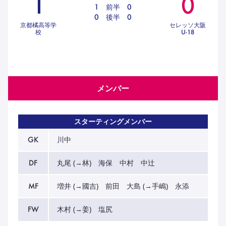
1
0
ハナサカクラブ
1
前半
0
ガールズU-15
0
後半
0
U-12
ガールズU-18
京都橘高等学
セレッソ大阪
校
U-18
アカデミー
セレッソ大阪
レディース
セレクション
ガールズU-15
メンバー
スターティングメンバー
GK
川中
DF
丸尾 (→林) 海保 中村 中辻
MF
増井 (→國吉) 前田 大島 (→手嶋) 永添
FW
木村 (→姜) 塩尻