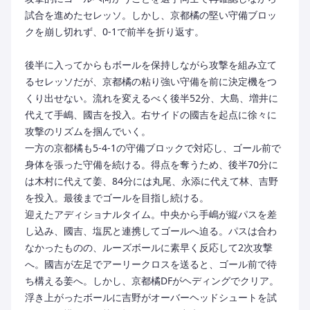
試合を進めたセレッソ。しかし、京都橘の堅い守備ブロッ
クを崩し切れず、0-1で前半を折り返す。
後半に入ってからもボールを保持しながら攻撃を組み立て
るセレッソだが、京都橘の粘り強い守備を前に決定機をつ
くり出せない。流れを変えるべく後半52分、大島、増井に
代えて手嶋、國吉を投入。右サイドの國吉を起点に徐々に
攻撃のリズムを掴んでいく。
一方の京都橘も5-4-1の守備ブロックで対応し、ゴール前で
身体を張った守備を続ける。得点を奪うため、後半70分に
は木村に代えて姜、84分には丸尾、永添に代えて林、吉野
を投入。最後までゴールを目指し続ける。
迎えたアディショナルタイム。中央から手嶋が縦パスを差
し込み、國吉、塩尻と連携してゴールへ迫る。パスは合わ
なかったものの、ルーズボールに素早く反応して2次攻撃
へ。國吉が左足でアーリークロスを送ると、ゴール前で待
ち構える姜へ。しかし、京都橘DFがヘディングでクリア。
浮き上がったボールに吉野がオーバーヘッドシュートを試