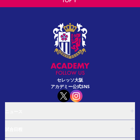
TOP
FOLLOW US
セレッソ大阪
アカデミー公式SNS
ニュース
U-18
試合日程
U-15