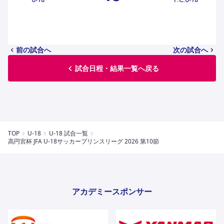
ハナサカクラブ
ガールズU-15
U-12
ガールズU-18
アカデミー
セレッソ大阪
レディース
セレクション
ガールズU-15
前の試合へ
次の試合へ
試合日程・結果一覧へ戻る
TOP
U-18
U-18 試合一覧
高円宮杯 JFA U-18サッカープリンスリーグ 2026 第10節
アカデミースポンサー