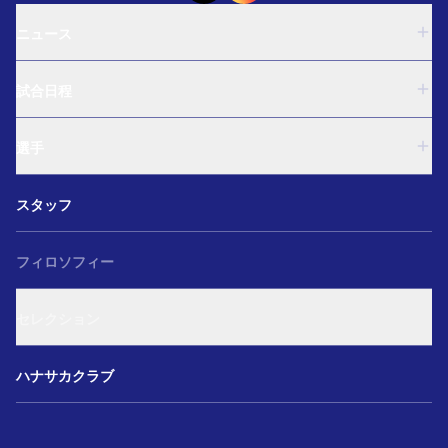
ニュース
U-18
試合日程
U-15
西U-15
U-18
和歌山U-15
選手
U-15
U-12
西U-15
ガールズU-18
U-18
和歌山U-15
スタッフ
ガールズU-15
U-15
U-12
セレクション
西U-15
ガールズU-18
和歌山U-15
フィロソフィー
ガールズU-15
U-12
ガールズU-18
セレクション
ガールズU-15
アカデミー セレクション
ハナサカクラブ