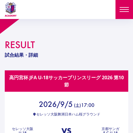
ニュース
RESULT
試合日程
NEWS
試合結果・詳細
ニュース
選手
MATCH
高円宮杯 JFA U-18サッカープリンスリーグ 2026
第10
試合日程
U-18
U-15
スタッフ
節
PLAYERS
西U-15
和歌山U-15
選手
U-18
U-15
セレクション
2026/9/5
17:00
(
土
)
U-12
ガールズU-18
西U-15
和歌山U-15
セレッソ大阪舞洲日本ハム桜グラウンド
U-18
U-15
フィロソフィー
ガールズU-15
SELECTION
セレクション
U-12
ガールズU-18
VS
セレッソ大阪
京都サンガ
西U-15
和歌山U-15
セレクション
U-18
F.C.U-18