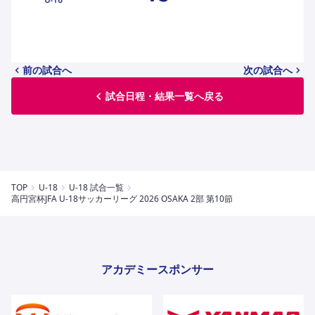
ハナサカクラブ
ガールズU-15
U-12
ガールズU-18
アカデミー
セレッソ大阪
レディース
セレクション
ガールズU-15
前の試合へ
次の試合へ
試合日程・結果一覧へ戻る
TOP
U-18
U-18 試合一覧
高円宮杯JFA U-18サッカーリーグ 2026 OSAKA 2部 第10節
アカデミースポンサー