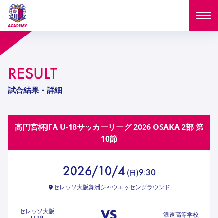
ニュース
RESULT
試合日程
NEWS
試合結果・詳細
ニュース
選手
MATCH
高円宮杯JFA U-18サッカーリーグ 2026 OSAKA 2部
第
試合日程
U-18
U-15
スタッフ
10節
PLAYERS
西U-15
和歌山U-15
選手
U-18
U-15
セレクション
2026/10/4
9:30
(
日
)
U-12
ガールズU-18
西U-15
和歌山U-15
セレッソ大阪舞洲シャウエッセングラウンド
U-18
U-15
フィロソフィー
ガールズU-15
SELECTION
セレクション
U-12
ガールズU-18
VS
セレッソ大阪
西U-15
和歌山U-15
浪速高等学校
セレクション
U-18