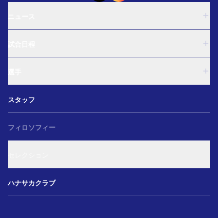
ニュース
U-18
試合日程
U-15
西U-15
U-18
和歌山U-15
選手
U-15
U-12
西U-15
ガールズU-18
U-18
和歌山U-15
スタッフ
ガールズU-15
U-15
U-12
セレクション
西U-15
ガールズU-18
和歌山U-15
フィロソフィー
ガールズU-15
U-12
ガールズU-18
セレクション
ガールズU-15
アカデミー セレクション
ハナサカクラブ