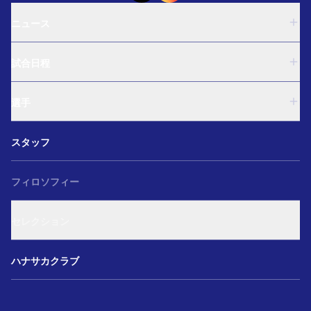
ニュース
U-18
試合日程
U-15
西U-15
U-18
和歌山U-15
選手
U-15
U-12
西U-15
ガールズU-18
U-18
和歌山U-15
スタッフ
ガールズU-15
U-15
U-12
セレクション
西U-15
ガールズU-18
和歌山U-15
フィロソフィー
ガールズU-15
U-12
ガールズU-18
セレクション
ガールズU-15
アカデミー セレクション
ハナサカクラブ