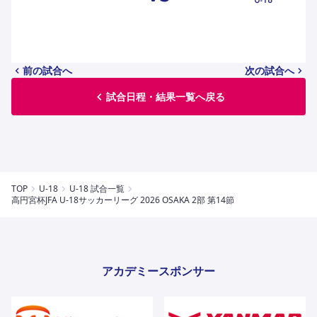
ハナサカクラブ
ガールズU-15
U-12
ガールズU-18
アカデミー
セレッソ大阪
レディース
セレクション
ガールズU-15
前の試合へ
次の試合へ
試合日程・結果一覧へ戻る
TOP
U-18
U-18 試合一覧
高円宮杯JFA U-18サッカーリーグ 2026 OSAKA 2部 第14節
アカデミースポンサー