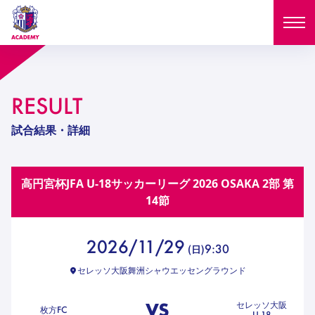
ニュース
RESULT
試合日程
NEWS
試合結果・詳細
ニュース
選手
MATCH
高円宮杯JFA U-18サッカーリーグ 2026 OSAKA 2部
第
試合日程
U-18
U-15
スタッフ
14節
PLAYERS
西U-15
和歌山U-15
選手
U-18
U-15
セレクション
2026/11/29
9:30
(
日
)
U-12
ガールズU-18
西U-15
和歌山U-15
セレッソ大阪舞洲シャウエッセングラウンド
U-18
U-15
フィロソフィー
ガールズU-15
SELECTION
セレクション
U-12
ガールズU-18
VS
セレッソ大阪
西U-15
和歌山U-15
枚方FC
セレクション
U-18