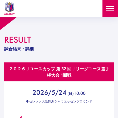
ニュース
RESULT
試合日程
NEWS
試合結果・詳細
ニュース
選手
MATCH
２０２６Ｊユースカップ 第 32 回Ｊリーグユース選手
試合日程
U-18
U-15
スタッフ
権大会
1回戦
PLAYERS
西U-15
和歌山U-15
選手
U-18
U-15
セレクション
2026/5/24
10:00
(
日
)
U-12
ガールズU-18
西U-15
和歌山U-15
セレッソ大阪舞洲シャウエッセングラウンド
U-18
U-15
フィロソフィー
ガールズU-15
SELECTION
セレクション
U-12
ガールズU-18
西U-15
和歌山U-15
セレクション