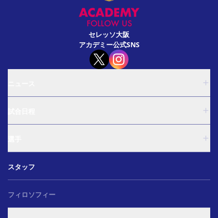
FOLLOW US
セレッソ大阪
アカデミー公式SNS
ニュース
U-18
試合日程
U-15
西U-15
U-18
和歌山U-15
選手
U-15
U-12
西U-15
ガールズU-18
U-18
和歌山U-15
スタッフ
ガールズU-15
U-15
U-12
セレクション
西U-15
ガールズU-18
和歌山U-15
フィロソフィー
ガールズU-15
U-12
ガールズU-18