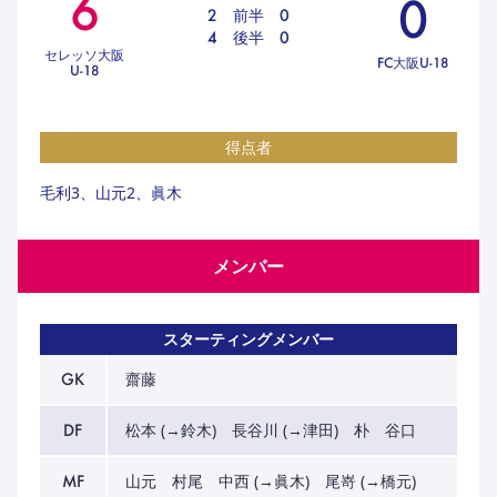
6
0
ハナサカクラブ
2
前半
0
ガールズU-15
4
後半
0
U-12
ガールズU-18
セレッソ大阪
FC大阪U-18
U-18
アカデミー
セレッソ大阪
レディース
セレクション
ガールズU-15
得点者
毛利3、山元2、眞木
メンバー
スターティングメンバー
GK
齋藤
DF
松本 (→鈴木) 長谷川 (→津田) 朴 谷口
MF
山元 村尾 中西 (→眞木) 尾嵜 (→橋元)