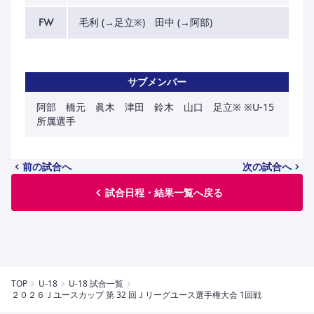
FW
毛利 (→足立※) 田中 (→阿部)
サブメンバー
阿部 橋元 眞木 津田 鈴木 山口 足立※ ※U-15
所属選手
前の試合へ
次の試合へ
試合日程・結果一覧へ戻る
TOP
U-18
U-18 試合一覧
２０２６Ｊユースカップ 第 32 回Ｊリーグユース選手権大会 1回戦