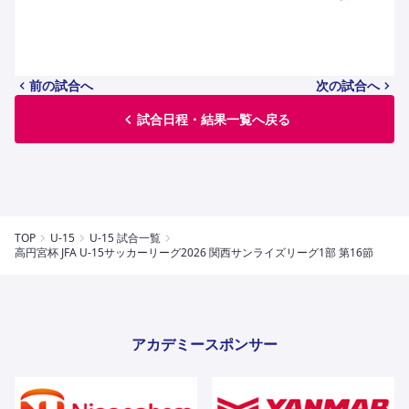
ハナサカクラブ
ガールズU-15
U-12
ガールズU-18
アカデミー
セレッソ大阪
レディース
セレクション
ガールズU-15
前の試合へ
次の試合へ
試合日程・結果一覧へ戻る
TOP
U-15
U-15 試合一覧
高円宮杯 JFA U-15サッカーリーグ2026 関西サンライズリーグ1部 第16節
アカデミースポンサー