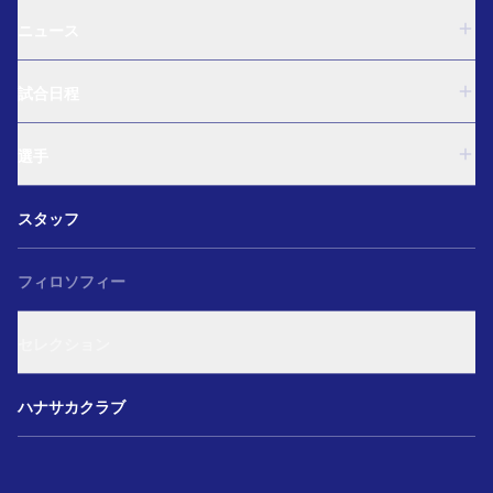
ニュース
U-18
試合日程
U-15
西U-15
U-18
和歌山U-15
選手
U-15
U-12
西U-15
ガールズU-18
U-18
和歌山U-15
スタッフ
ガールズU-15
U-15
U-12
セレクション
西U-15
ガールズU-18
和歌山U-15
フィロソフィー
ガールズU-15
U-12
ガールズU-18
セレクション
ガールズU-15
アカデミー セレクション
ハナサカクラブ