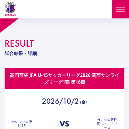
ニュース
RESULT
試合日程
NEWS
試合結果・詳細
ニュース
選手
MATCH
高円宮杯 JFA U-15サッカーリーグ2026 関西サンライ
試合日程
U-18
U-15
スタッフ
ズリーグ1部
第16節
PLAYERS
西U-15
和歌山U-15
選手
U-18
U-15
セレクション
2026/10/2
(
金
)
U-12
ガールズU-18
西U-15
和歌山U-15
U-18
U-15
フィロソフィー
ガールズU-15
SELECTION
セレクション
ガンバ大阪門
VS
セレッソ大阪
U-12
ガールズU-18
真ジュニアユ
U-15
西U-15
和歌山U-15
セレクション
ース