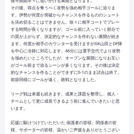
後半開始早々に追いかける展開となります。
その後、得点を奪うべく攻勢を強め相手ゴールに迫りま
す。伊勢が何度か突破からチャンスを作るもののシュート
を決め切ることはできません。徐々に相手コートでプレー
する時間が長くなりますが、ゴール前に入っていく部分で
の質が上がらず、決定的なチャンスを作れない展開が続き
ます。何度か相手のカウンターを受けますがGK山田とDF陣
を中心に冷静に対応します。46分には選手交代でより攻勢
を強めたいところでしたが、オープンな展開になりお互い
がゴール前まで迫るシーンが多くなります。その後は決定
的なチャンスを作ることができずに0-1のまま試合は終了。
前節同様にゴールが遠く、敗戦となりました。
リーグ戦は来週も続きます。成果と課題を整理し、個人・
チームとして更に成長できるよう前に進んでいきたいと思
います。
応援に駆けつけていただいた 保護者の皆様、関係者の皆
様、サポーターの皆様、温かいご声援をありがとうござい