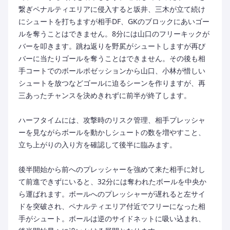
繋ぎペナルティエリアに侵入すると坂井、三木が立て続け
にシュートを打ちますが相手DF、GKのブロックにあいゴー
ルを奪うことはできません。8分には山口のフリーキックが
バーを叩きます。跳ね返りを野㞍がシュートしますが再び
バーに当たりゴールを奪うことはできません。その後も相
手コートでのボールポゼッションから山口、小林が惜しい
シュートを放つなどゴールに迫るシーンを作りますが、再
三あったチャンスを決めきれずに前半が終了します。
ハーフタイムには、攻撃時のリスク管理、相手プレッシャ
ーを見ながらボールを動かしシュートの数を増やすこと、
立ち上がりの入り方を確認して後半に臨みます。
後半開始から前へのプレッシャーを強めて来た相手に対し
て前進できずにいると、32分には奪われたボールを中央か
ら運ばれます。ボールへのプレッシャーが遅れると左サイ
ドを突破され、ペナルティエリア付近でフリーになった相
手がシュート。ボールは逆のサイドネットに吸い込まれ、