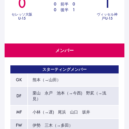
0
1
ハナサカクラブ
0
前半
0
ガールズU-15
0
後半
1
U-12
ガールズU-18
セレッソ大阪
ヴィッセル神
U-15
戸U-15
アカデミー
セレッソ大阪
レディース
セレクション
ガールズU-15
メンバー
スターティングメンバー
GK
熊本（→山田）
栗山 永戸 池本（→今西) 野㞍（→浅
DF
見）
MF
小林（→遅) 尾浜 山口 坂井
FW
伊勢 三木（→多田）