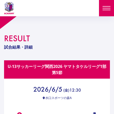
ニュース
RESULT
試合日程
NEWS
試合結果・詳細
ニュース
選手
MATCH
U-13サッカーリーグ関⻄2026 ヤマトタケルリーグ1部
試合日程
U-18
U-15
スタッフ
第5節
PLAYERS
西U-15
和歌山U-15
選手
U-18
U-15
セレクション
2026/6/5
12:30
(
金
)
U-12
ガールズU-18
西U-15
和歌山U-15
水口スポーツの森A
U-18
U-15
フィロソフィー
ガールズU-15
SELECTION
セレクション
U-12
ガールズU-18
西U-15
和歌山U-15
セレクション