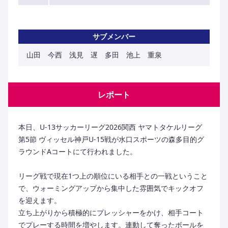
サブメンバー
山田 今西 浅見 遅 多田 池上 重泉
レポート
本日、U-13サッカーリーグ2026関西 ヤマトタケルリーグ
第5節 ヴィッセル神戸U-15戦が水口スポーツの森多目的グ
ラウンドAコートにて行われました。
リーグ戦で現在1つ上の順位にいる相手との一戦ということ
で、ウォーミングアップから集中した雰囲気でキックオフ
を迎えます。
立ち上がりから積極的にプレッシャーをかけ、相手コート
でプレーする時間を増やします。連動して奪ったボールを