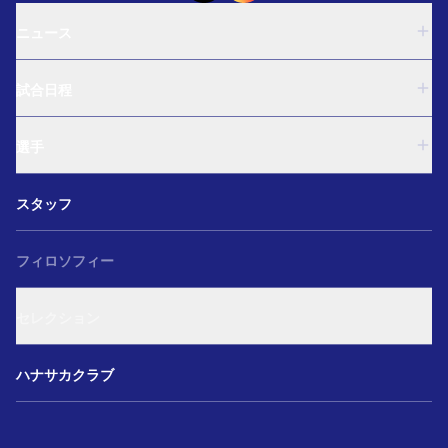
ニュース
U-18
試合日程
U-15
西U-15
U-18
和歌山U-15
選手
U-15
U-12
西U-15
ガールズU-18
U-18
和歌山U-15
スタッフ
ガールズU-15
U-15
U-12
セレクション
西U-15
ガールズU-18
和歌山U-15
フィロソフィー
ガールズU-15
U-12
ガールズU-18
セレクション
ガールズU-15
アカデミー セレクション
ハナサカクラブ