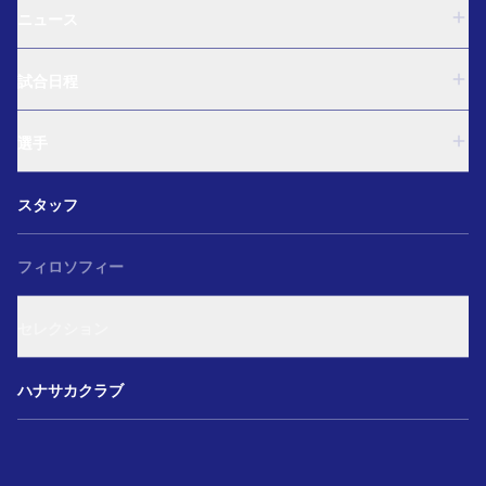
ニュース
U-18
試合日程
U-15
西U-15
U-18
和歌山U-15
選手
U-15
U-12
西U-15
ガールズU-18
U-18
和歌山U-15
スタッフ
ガールズU-15
U-15
U-12
セレクション
西U-15
ガールズU-18
和歌山U-15
フィロソフィー
ガールズU-15
U-12
ガールズU-18
セレクション
ガールズU-15
アカデミー セレクション
ハナサカクラブ