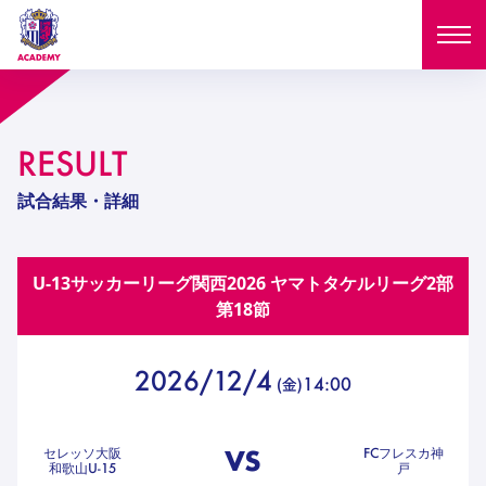
ニュース
RESULT
試合日程
NEWS
試合結果・詳細
ニュース
選手
MATCH
U-13サッカーリーグ関⻄2026 ヤマトタケルリーグ2部
試合日程
U-18
U-15
スタッフ
第18節
PLAYERS
西U-15
和歌山U-15
選手
U-18
U-15
セレクション
2026/12/4
14:00
(
金
)
U-12
ガールズU-18
西U-15
和歌山U-15
U-18
U-15
フィロソフィー
ガールズU-15
SELECTION
セレクション
VS
セレッソ大阪
FCフレスカ神
U-12
ガールズU-18
和歌山U-15
戸
西U-15
和歌山U-15
セレクション