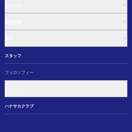
ニュース
U-18
試合日程
U-15
西U-15
U-18
和歌山U-15
選手
U-15
U-12
西U-15
ガールズU-18
U-18
和歌山U-15
スタッフ
ガールズU-15
U-15
U-12
セレクション
西U-15
ガールズU-18
和歌山U-15
フィロソフィー
ガールズU-15
U-12
ガールズU-18
セレクション
ガールズU-15
アカデミー セレクション
ハナサカクラブ