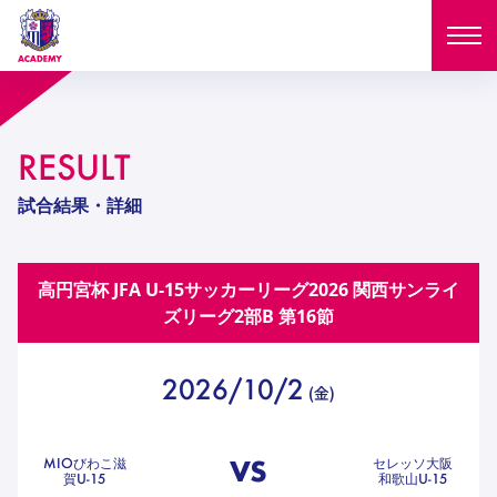
ニュース
RESULT
試合日程
NEWS
試合結果・詳細
ニュース
選手
MATCH
高円宮杯 JFA U-15サッカーリーグ2026 関西サンライ
試合日程
U-18
U-15
スタッフ
ズリーグ2部B
第16節
PLAYERS
西U-15
和歌山U-15
選手
U-18
U-15
セレクション
2026/10/2
(
金
)
U-12
ガールズU-18
西U-15
和歌山U-15
U-18
U-15
フィロソフィー
ガールズU-15
SELECTION
セレクション
VS
MIOびわこ滋
セレッソ大阪
U-12
ガールズU-18
賀U-15
和歌山U-15
西U-15
和歌山U-15
セレクション