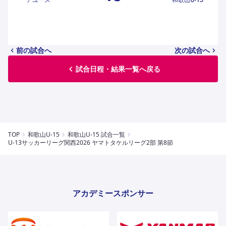
ハナサカクラブ
ガールズU-15
U-12
ガールズU-18
アカデミー
セレッソ大阪
レディース
セレクション
ガールズU-15
前の試合へ
次の試合へ
試合日程・結果一覧へ戻る
TOP
和歌山U-15
和歌山U-15 試合一覧
U-13サッカーリーグ関⻄2026 ヤマトタケルリーグ2部 第8節
アカデミースポンサー