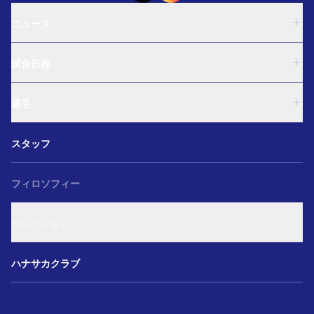
ニュース
U-18
試合日程
U-15
西U-15
U-18
和歌山U-15
選手
U-15
U-12
西U-15
ガールズU-18
U-18
和歌山U-15
スタッフ
ガールズU-15
U-15
U-12
セレクション
西U-15
ガールズU-18
和歌山U-15
フィロソフィー
ガールズU-15
U-12
ガールズU-18
セレクション
ガールズU-15
アカデミー セレクション
ハナサカクラブ