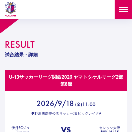
ニュース
RESULT
試合日程
NEWS
試合結果・詳細
ニュース
選手
MATCH
U-13サッカーリーグ関⻄2026 ヤマトタケルリーグ2部
試合日程
U-18
U-15
スタッフ
第8節
PLAYERS
西U-15
和歌山U-15
選手
U-18
U-15
セレクション
2026/9/18
11:00
(
金
)
U-12
ガールズU-18
西U-15
和歌山U-15
野洲川歴史公園サッカー場 ビッグレイクA
U-18
U-15
フィロソフィー
ガールズU-15
SELECTION
セレクション
U-12
ガールズU-18
VS
伊丹FCジュニ
セレッソ大阪
西U-15
和歌山U-15
セレクション
アユース
和歌山U-15