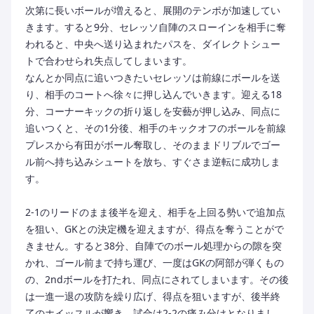
次第に長いボールが増えると、展開のテンポが加速してい
きます。すると9分、セレッソ自陣のスローインを相手に奪
われると、中央へ送り込まれたパスを、ダイレクトシュー
トで合わせられ失点してしまいます。
なんとか同点に追いつきたいセレッソは前線にボールを送
り、相手のコートへ徐々に押し込んでいきます。迎える18
分、コーナーキックの折り返しを安藝が押し込み、同点に
追いつくと、その1分後、相手のキックオフのボールを前線
プレスから有田がボール奪取し、そのままドリブルでゴー
ル前へ持ち込みシュートを放ち、すぐさま逆転に成功しま
す。
2-1のリードのまま後半を迎え、相手を上回る勢いで追加点
を狙い、GKとの決定機を迎えますが、得点を奪うことがで
きません。すると38分、自陣でのボール処理からの隙を突
かれ、ゴール前まで持ち運び、一度はGKの阿部が弾くもの
の、2ndボールを打たれ、同点にされてしまいます。その後
は一進一退の攻防を繰り広げ、得点を狙いますが、後半終
了のホイッスルが響き、試合は2-2の痛み分けとなりまし