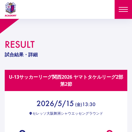
ニュース
RESULT
試合日程
NEWS
試合結果・詳細
ニュース
選手
MATCH
U-13サッカーリーグ関⻄2026 ヤマトタケルリーグ2部
試合日程
U-18
U-15
スタッフ
第2節
PLAYERS
西U-15
和歌山U-15
選手
U-18
U-15
セレクション
2026/5/15
13:30
(
金
)
U-12
ガールズU-18
西U-15
和歌山U-15
セレッソ大阪舞洲シャウエッセングラウンド
U-18
U-15
フィロソフィー
ガールズU-15
SELECTION
セレクション
U-12
ガールズU-18
西U-15
和歌山U-15
セレクション