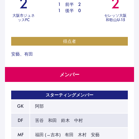
2
2
ハナサカクラブ
1
前半
2
ガールズU-15
1
後半
0
U-12
ガールズU-18
大阪市ジュネ
セレッソ大阪
ッスFC
和歌山U-15
アカデミー
セレッソ大阪
レディース
セレクション
ガールズU-15
得点者
安藝、有田
メンバー
スターティングメンバー
GK
阿部
DF
筈谷 和田 鈴木 中村
MF
福田 (→吉本) 有田 木村 安藝