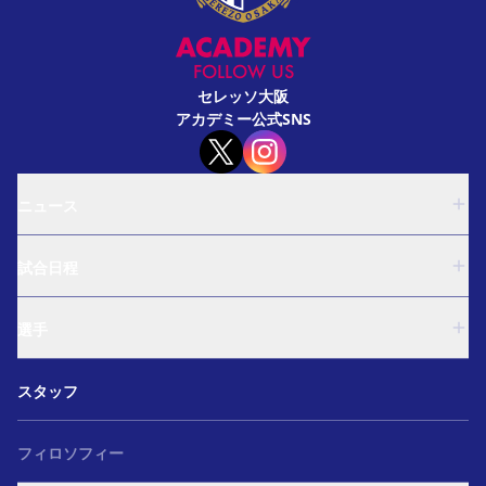
FOLLOW US
セレッソ大阪
アカデミー公式SNS
ニュース
U-18
試合日程
U-15
西U-15
U-18
和歌山U-15
選手
U-15
U-12
西U-15
ガールズU-18
U-18
和歌山U-15
スタッフ
ガールズU-15
U-15
U-12
セレクション
西U-15
ガールズU-18
和歌山U-15
フィロソフィー
ガールズU-15
U-12