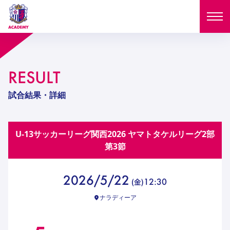
ニュース
RESULT
試合日程
NEWS
試合結果・詳細
ニュース
選手
MATCH
U-13サッカーリーグ関⻄2026 ヤマトタケルリーグ2部
試合日程
U-18
U-15
スタッフ
第3節
PLAYERS
西U-15
和歌山U-15
選手
U-18
U-15
セレクション
2026/5/22
12:30
(
金
)
U-12
ガールズU-18
西U-15
和歌山U-15
ナラディーア
U-18
U-15
フィロソフィー
ガールズU-15
SELECTION
セレクション
U-12
ガールズU-18
西U-15
和歌山U-15
セレクション