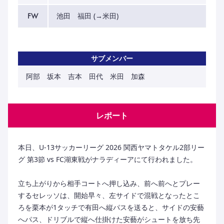
FW
池田 福田 (→米田)
サブメンバー
阿部 坂本 吉本 田代 米田 加森
レポート
本日、U-13サッカーリーグ 2026 関西ヤマトタケル2部リー
グ 第3節 vs FC湖東戦がナラディーアにて行われました。
立ち上がりから相手コートへ押し込み、前へ前へとプレー
するセレッソは、開始早々、左サイドで混戦となったとこ
ろを栗本が1タッチで有田へ縦パスを送ると、サイドの安藝
へパス、ドリブルで縦へ仕掛けた安藝がシュートを放ち先