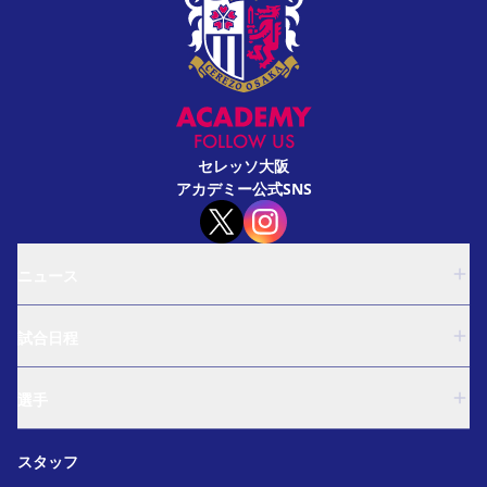
FOLLOW US
セレッソ大阪
アカデミー公式SNS
ニュース
U-18
試合日程
U-15
西U-15
U-18
和歌山U-15
選手
U-15
U-12
西U-15
ガールズU-18
U-18
和歌山U-15
スタッフ
ガールズU-15
U-15
U-12
セレクション