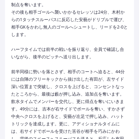
制点を奪います。
その後も相手ゴールへ襲いかかるセレッソは24分、木村か
らの1タッチスルーパスに反応した安藝がドリブルで運び、
相手GKをかわし無人のゴールへシュートし、リードを2-0と
します。
ハーフタイムでは前半の戦いを振り返り、全員で確認し合
いながら、後半のピッチへ送り出します。
前半同様に勢いを落とさず、相手のコートへ迫ると、44分
には自陣のフリーキックから抜け出した有田が、左サイド
深い位置まで突破し、クロスを上げると、コンセントなっ
たところから、最後は藪が押し込み、追加点を奪います。
飲水タイムでメンバーを交代し、更に得点を奪いにいきま
す。49分には、吉本が右サイドでボールを奪い、すかさず
中央へクロスを上げると、安藝が左足で押し込み、ハット
トリックを達成します。更に、アディショナルタイムに
は、右サイドでボールを受けた筈谷が相手を巧みにかわ
し、背後のスペースへスルーパスを送ると、反応した有田