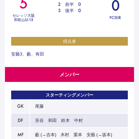
5
0
ハナサカクラブ
2
前半
0
ガールズU-15
3
後半
0
U-12
ガールズU-18
セレッソ大阪
FC湖東
和歌山U-15
アカデミー
セレッソ大阪
レディース
セレクション
ガールズU-15
得点者
安藝3、藪、有田
メンバー
スターティングメンバー
GK
尾藤
DF
筈谷 和田 鈴木 中村
MF
藪 (→吉本) 木村 栗本 安藝 (→坂本)