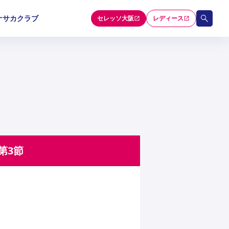
ナサカクラブ
セレッソ大阪
レディース
和歌山U-15
和歌山U-15
和歌山U-15
5
5
5
セレクション
第3節