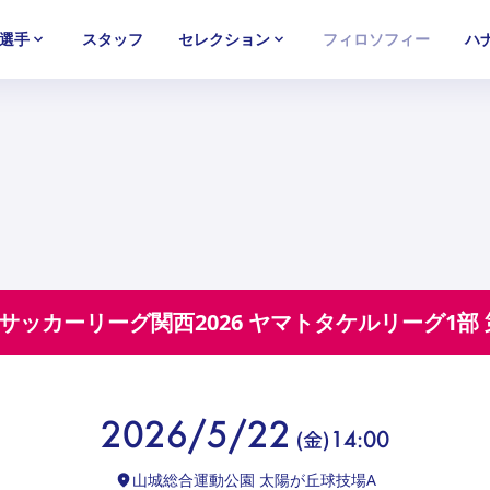
選手
スタッフ
セレクション
フィロソフィー
ハ
U-15
U-15
U-15
西U-15
西U-15
西U-15
ガールズU-18
ガールズU-18
ガールズU-18
ガールズU-1
ガールズU-1
ガールズU-1
13サッカーリーグ関⻄2026 ヤマトタケルリーグ1部
2026/5/22
(
金
)
14:00
山城総合運動公園 太陽が丘球技場A