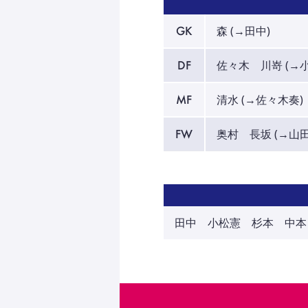
GK
森 (→田中)
DF
佐々木 川嵜 (→小
MF
清水 (→佐々木奏)
FW
奥村 長坂 (→山田
田中 小松憲 杉本 中本