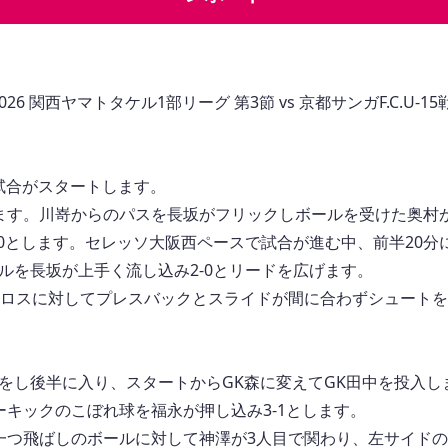
026 関西ヤマトタケル1部リーグ 第3節 vs 京都サンガF.C.U
で試合がスタートします。
ます。川嵜からのパスを長坂がフリックしボールを受けた奥村
-0とします。セレッソ大阪西ペースで試合が進む中、前半20
ルを長坂が上手く流し込み2-0とリードを広げます。
クロスに対してプレスバックとスライドが間に合わずシュートを
をし後半に入り、スタートからGK森に変えてGK田中を投入し
ーキックのこぼれ球を福永が押し込み3-1とします。
一つ飛ばしのボールに対して神澤が3人目で関わり、左サイド