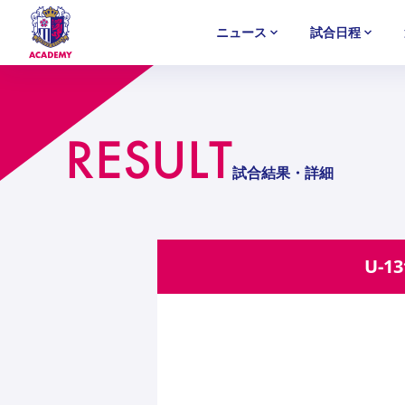
ニュース
試合日程
U-18
U-18
U-18
アカデミー
NEWS
MATCH
PLAYERS
SELECTION
RESULT
セレクション
ニュース
試合日程
選手
セレクション
U-12
U-12
U-12
試合結果・詳細
U-