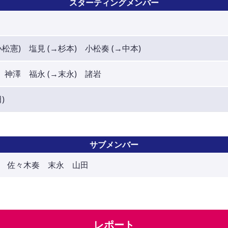
スターティングメンバー
松憲) 塩見 (→杉本) 小松奏 (→中本)
 神澤 福永 (→末永) 諸岩
)
サブメンバー
 佐々木奏 末永 山田
レポート