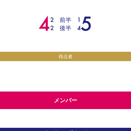
4
5
2
前半
1
2
後半
4
得点者
メンバー