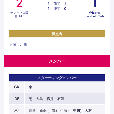
2
1
ハナサカクラブ
1
前半
1
ガールズU-15
1
後半
0
U-12
ガールズU-18
セレッソ大阪
Wizards
西U-15
Football Club
アカデミー
セレッソ大阪
レディース
セレクション
ガールズU-15
得点者
伊藤、川西
メンバー
スターティングメンバー
GK
東
DF
芝 大島 横井 石津
MF
川西 新保 (→巽) 伊藤 (→中川) 大村