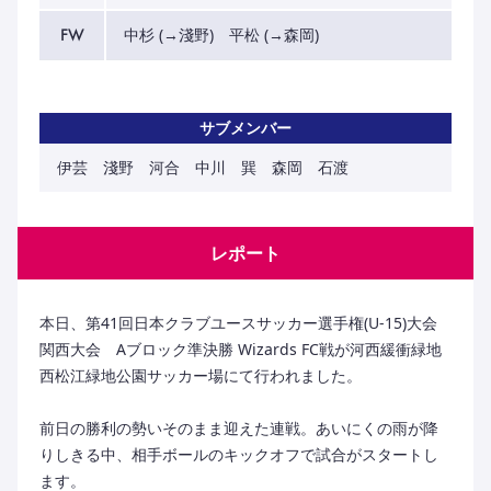
FW
中杉 (→淺野) 平松 (→森岡)
サブメンバー
伊芸 淺野 河合 中川 巽 森岡 石渡
レポート
本日、第41回日本クラブユースサッカー選手権(U-15)大会
関西大会 Aブロック準決勝 Wizards FC戦が河西緩衝緑地
西松江緑地公園サッカー場にて行われました。
前日の勝利の勢いそのまま迎えた連戦。あいにくの雨が降
りしきる中、相手ボールのキックオフで試合がスタートし
ます。