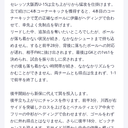
セレッソ大阪西U-15は立ち上がりから猛攻を仕掛けます。
立て続けに4本コーナーキックを獲得すると、4本目のコー
ナーキックで芝の正確なボールに伊藤がヘディングで合わ
せて、幸先よく先制点を挙げます。
リードした中、追加点を奪いたいところでしたが、ボール
が落ち着かない状況が続き、なかなかシュートまで持ち込
めません。すると前半28分、背後に落ちたボールへの対応
が遅れ、相手FWに抜け出されます。最後はGKとの1vs1を
決められ、試合を振り出しに戻されます。
その後も落ち着かない時間帯が続き、なかなかリズムをつ
かむことができません。両チームとも得点は生まれず、1-1
で前半を終了します。
後半開始から新保に代えて巽を投入します。
後半立ち上がりにチャンスを作ります。前半3分、川西が右
サイドを突破しクロスを上げるとペナルティエリア中央で
フリーの中杉がヘディングで合わせますが、ゴールをわず
かに外れ得点とはなりません。さらに後半18分、ビックチ
ャンスを迎えます。右サイド川西から中央の伊藤へ横パス