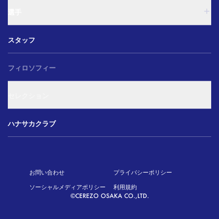
西U-15
U-18
和歌山U-15
選手
U-15
U-12
西U-15
ガールズU-18
U-18
和歌山U-15
スタッフ
ガールズU-15
U-15
U-12
セレクション
西U-15
ガールズU-18
和歌山U-15
フィロソフィー
ガールズU-15
U-12
ガールズU-18
セレクション
ガールズU-15
アカデミー セレクション
ハナサカクラブ
お問い合わせ
プライバシーポリシー
ソーシャルメディアポリシー
利用規約
©CEREZO OSAKA CO.,LTD.