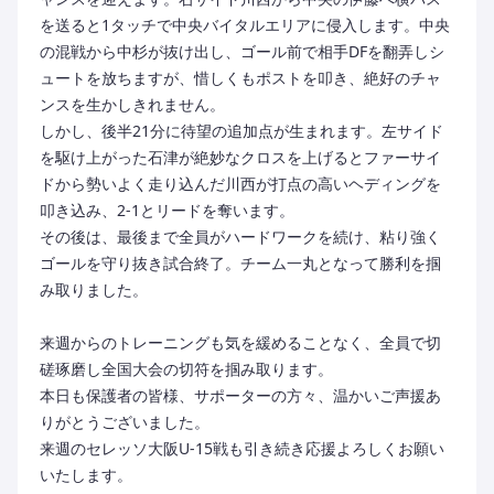
を送ると1タッチで中央バイタルエリアに侵入します。中央
の混戦から中杉が抜け出し、ゴール前で相手DFを翻弄しシ
ュートを放ちますが、惜しくもポストを叩き、絶好のチャ
ンスを生かしきれません。
しかし、後半21分に待望の追加点が生まれます。左サイド
を駆け上がった石津が絶妙なクロスを上げるとファーサイ
ドから勢いよく走り込んだ川西が打点の高いヘディングを
叩き込み、2-1とリードを奪います。
その後は、最後まで全員がハードワークを続け、粘り強く
ゴールを守り抜き試合終了。チーム一丸となって勝利を掴
み取りました。
来週からのトレーニングも気を緩めることなく、全員で切
磋琢磨し全国大会の切符を掴み取ります。
本日も保護者の皆様、サポーターの方々、温かいご声援あ
りがとうございました。
来週のセレッソ大阪U-15戦も引き続き応援よろしくお願い
いたします。