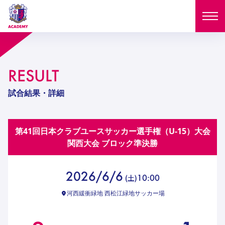
ニュース
RESULT
試合日程
NEWS
試合結果・詳細
ニュース
選手
MATCH
第41回日本クラブユースサッカー選手権（U-15）大会
試合日程
U-18
U-15
スタッフ
関西大会
ブロック準決勝
PLAYERS
西U-15
和歌山U-15
選手
U-18
U-15
セレクション
2026/6/6
10:00
(
土
)
U-12
ガールズU-18
西U-15
和歌山U-15
河西緩衝緑地 西松江緑地サッカー場
U-18
U-15
フィロソフィー
ガールズU-15
SELECTION
セレクション
U-12
ガールズU-18
西U-15
和歌山U-15
セレクション