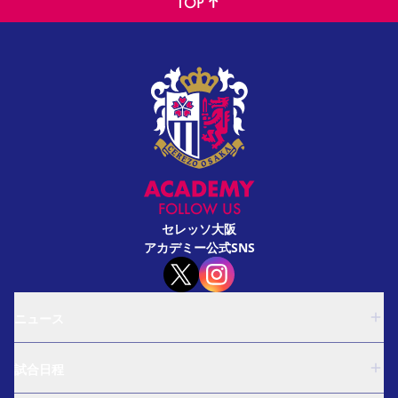
TOP
FOLLOW US
セレッソ大阪
アカデミー公式SNS
ニュース
U-18
試合日程
U-15