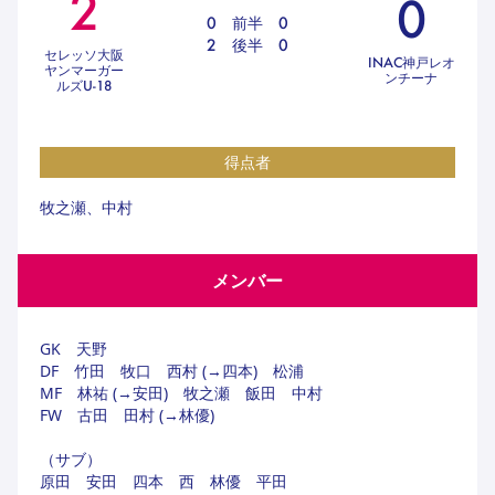
2
0
ハナサカクラブ
0
前半
0
ガールズU-15
2
後半
0
U-12
ガールズU-18
セレッソ大阪
INAC神戸レオ
ヤンマーガー
アカデミー
セレッソ大阪
レディース
ンチーナ
ルズU-18
セレクション
ガールズU-15
得点者
牧之瀬、中村
メンバー
GK　天野

DF　竹田　牧口　西村 (→四本)　松浦

MF　林祐 (→安田)　牧之瀬　飯田　中村

FW　古田　田村 (→林優)

（サブ）

原田　安田　四本　西　林優　平田