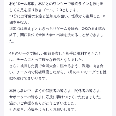
村がボール奪取。林祐とのワンツーで最終ラインを抜け出
して左足を振り抜きゴール。2-0とします。
51分には守備の安定と追加点を狙い、怪我から復帰したCB
四本を投入。
追加点は奪えずともきっちりゲームを締め、2-0のまま試合
終了、関西首位で全国大会の出場を決めることができまし
た。
4月のリーグで悔しい敗戦を喫した相手に勝利できたこと
は、チームにとって確かな自信となりました。
さらに成長した姿で全国大会に臨めるよう、課題に向き合
い、チーム内で切磋琢磨しながら、7月のU-18リーグでも挑
戦を続けてまいります。
本日も暑い中、多くの保護者の皆さま、関係者の皆さま、
サポーターの皆さまに応援に駆けつけていただきました。
温かいご声援をありがとうございました。
引き続き、応援をよろしくお願いします。