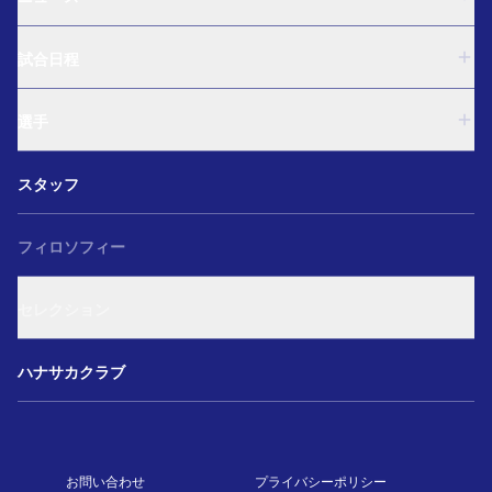
U-18
試合日程
U-15
西U-15
U-18
和歌山U-15
選手
U-15
U-12
西U-15
ガールズU-18
U-18
和歌山U-15
スタッフ
ガールズU-15
U-15
U-12
セレクション
西U-15
ガールズU-18
和歌山U-15
フィロソフィー
ガールズU-15
U-12
ガールズU-18
セレクション
ガールズU-15
アカデミー セレクション
ハナサカクラブ
お問い合わせ
プライバシーポリシー