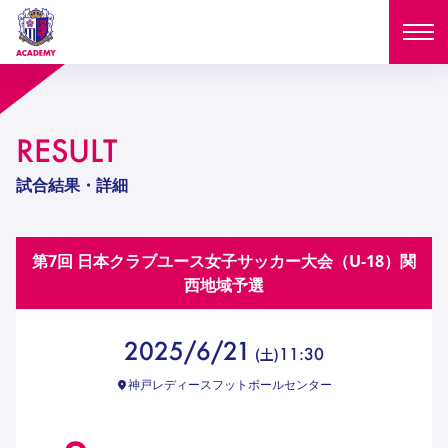
ニュース
RESULT
試合日程
NEWS
試合結果・詳細
ニュース
選手
MATCH
第7回 日本クラブユース女子サッカー大会（U-18）関
試合日程
U-18
U-15
スタッフ
西地域予選
PLAYERS
西U-15
和歌山U-15
選手
U-18
U-15
セレクション
2025/6/21
11:30
(
土
)
U-12
ガールズU-18
西U-15
和歌山U-15
神戸レディースフットボールセンター
U-18
U-15
フィロソフィー
ガールズU-15
SELECTION
セレクション
U-12
ガールズU-18
西U-15
和歌山U-15
セレクション