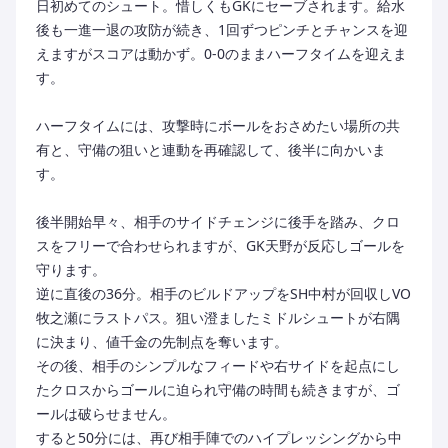
日初めてのシュート。惜しくもGKにセーブされます。給水
後も一進一退の攻防が続き、1回ずつピンチとチャンスを迎
えますがスコアは動かず。0-0のままハーフタイムを迎えま
す。
ハーフタイムには、攻撃時にボールをおさめたい場所の共
有と、守備の狙いと連動を再確認して、後半に向かいま
す。
後半開始早々、相手のサイドチェンジに後手を踏み、クロ
スをフリーで合わせられますが、GK天野が反応しゴールを
守ります。
逆に直後の36分。相手のビルドアップをSH中村が回収しVO
牧之瀬にラストパス。狙い澄ましたミドルシュートが右隅
に決まり、値千金の先制点を奪います。
その後、相手のシンプルなフィードや右サイドを起点にし
たクロスからゴールに迫られ守備の時間も続きますが、ゴ
ールは破らせません。
すると50分には、再び相手陣でのハイプレッシングから中